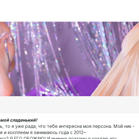
 мой сладенький!
ь, то я уже рада, что тебе интересна моя персона. Мой ник -
е и косплеем я занимаюсь года с 2012~
его? Я ЕГО ОБОЖАЮ! И именно поэтому я создаю эту