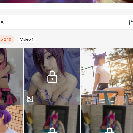
IA
to
246
Video
1