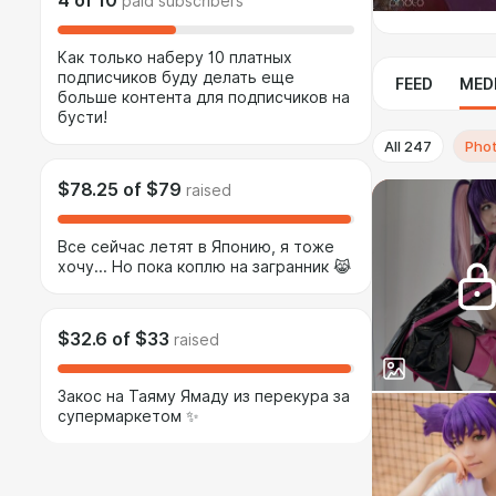
4
of
10
paid subscribers
Как только наберу 10 платных
подписчиков буду делать еще
FEED
MED
больше контента для подписчиков на
бусти!
All
247
Pho
$78.25
of
$79
raised
Все сейчас летят в Японию, я тоже
хочу... Но пока коплю на загранник 😹
$32.6
of
$33
raised
Закос на Таяму Ямаду из перекура за
супермаркетом ✨