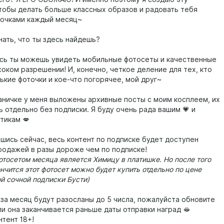
чтобы делать больше классных образов и радовать тебя
очками каждый месяц~
нать, что ты здесь найдешь?
сь ты можешь увидеть мобильные фотосеты и качественные
оком разрешении! И, конечно, четкое деление для тех, кто
ькие фоточки и кое-что погорячее, мой друг~
аничке у меня выложены архивные посты с моим косплеем, их
 отдельно без подписки. Я буду очень рада вашим 💗 и
тикам 💋
шись сейчас, весь контент по подписке будет доступен
родажей в разы дороже чем по подписке!
тосетом месяца является Химицу в платишке. Но после того
нчится этот фотосет можно будет купить отдельно по цене
й сочной подписки Бусти)
 за месяц будут разосланы до 5 числа, пожалуйста обновите
ли она заканчивается раньше даты отправки наград 🫦
тент 18+!