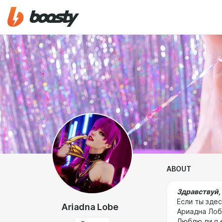
ABOUT
Здравствуй,
Если ты здес
Ariadna Lobe
Ариадна Лоб
Люблю ли я 