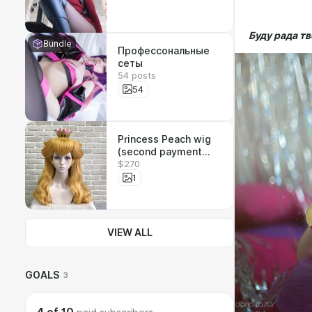
Буду рада тв
Bundle
Профессональные
сеты
54 posts
54
Princess Peach wig
(second payment
$270
$195 and shipping
$95) / Парик
1
принцессы Пич
(второй платеж )
VIEW ALL
GOALS
3