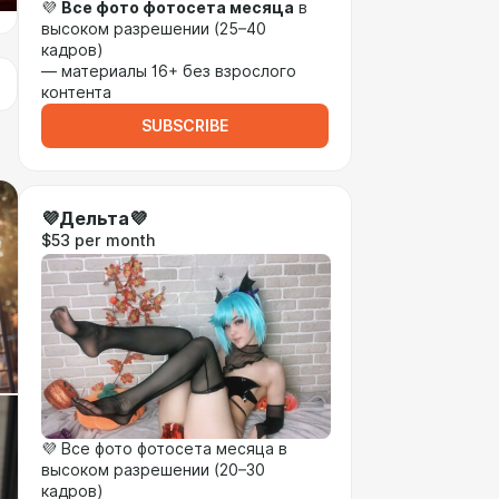
💜
Все фото фотосета месяца
в
высоком разрешении (25–40
кадров)
— материалы 16+ без взрослого
контента
SUBSCRIBE
💜Дельта💜
$53 per month
💜 Все фото фотосета месяца в
высоком разрешении (20–30
кадров)