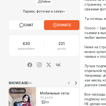
Follow
страничку, 
свежими фот
Парики, фоточки и секаз~
Ты хочешь з
CHAT
DONATE
Ооооо ~ Зде
съемки в выс
любит милен
430
221
Ниже на стр
subscribers
posts
можно купить
чаевых к пос
Лучше подпи
отдельной п
Например: фо
как месяц ко
SHOWCASE
94
дороже само
Bundle
Мобильные сеты
Все награды
33 posts
подписку ес
33
НЕ делаю кон