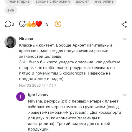
планетарка
архонт сибирский
архонт
eve online
eve
3
19
Nirvana
Классный контент. Вообще Архонт капитальный
красавчик, многое для популяризации разных
активностей делаешь.
ЗЫ - было бы круто увидеть описание, как добытые
с первых четырёх планет ресурсы закидывать на
пятую и почему там 3 космопорта. Надеюсь на
продолжение и видео)
Nov 02 2023 17:47
Igor Ivanov
Nirvana, ресурсы(p1) с первых четырех планет
забираются через таможню грузовиком (склад-
>ракета->таможня->грузовик). Два космопорта
для двух p1 компонентов(плазмиды и
электролиты). Третий видимо для готовой
продукции.