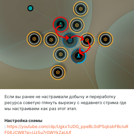
Если вы ранее не настраивали добычу и переработку
ресурса советую глянуть вырезку с недавнего стрима где
мы настраиваем как раз этот этап.
Настройка схемы
:
https://youtube.com/clip/Ugkx1lJDG_ppeBL0dPSqbsbFBcIuR
F06JCW8?si=lJz5u7rGWYkZaUUf