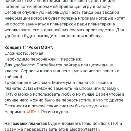
рабочие схемы необходимо использовать две три или
четыре сотни персонажей превращая игру в работу.
Сегодня опубликую небольшую часть гайда без вводной
информации которая будет полезна игрокам которые хотят
не просто заниматься планетаркой ради планетарки а
использовать его в дальнейших схемах производства. Для
удобства будет выглядить как рецепты к обеду.
Концепт 1: "РокетМЭН".
Сложность: Легкая
Необходимо персонажей: 1 персонаж.
Для удобности: Потребуется райтара или цитки выше
класса. Сервисы копир и инвент. (можно использовать в
хайсеке)
Требования к системе: Минимум 5 планет. 2 газовые
планеты 2 Лавы(Можно заменить на шторм или плазму).
Пятую можно использовать любую но лучше Барен чтобы в
случае чего можно было ее переоснастить в что то другое.
Сложности в поиске таких систем быть не должно.
Например
4UD-J
. Регион курса.
На газовых планетах
будем добывать Ionic Solutions (т0) и
сразу же перерабатывать его в Electrolytes(т1).