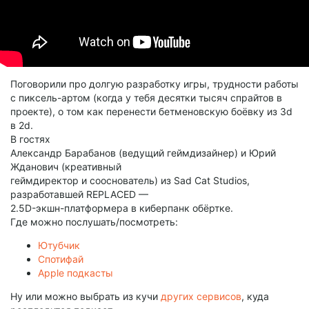
Поговорили про долгую разработку игры, трудности работы
с пиксель-артом (когда у тебя десятки тысяч спрайтов в
проекте), о том как перенести бетменовскую боёвку из 3d
в 2d.
В гостях
Александр Барабанов (ведущий геймдизайнер) и Юрий
Жданович (креативный
геймдиректор и сооснователь) из Sad Cat Studios,
разработавшей REPLACED —
2.5D-экшн-платформера в киберпанк обёртке.
Где можно послушать/посмотреть:
Ютубчик
Спотифай
Apple подкасты
Ну или можно выбрать из кучи
других сервисов
, куда