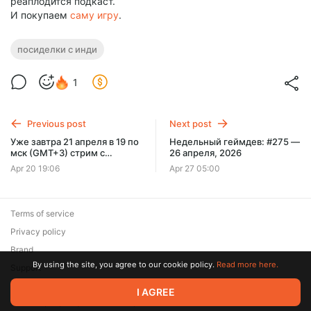
реаплодится подкаст.
И покупаем
саму игру
.
посиделки с инди
1
Previous post
Next post
Уже завтра 21 апреля в 19 по
Недельный геймдев: #275 —
мск (GMT+3) стрим с
26 апреля, 2026
геймдизайнером REPLACED
Apr 20 19:06
Apr 27 05:00
Terms of service
Privacy policy
Brand
By using the site, you agree to our cookie policy.
Read more here.
Support
© 2026 Zaya Solutions Limited. All rights reserved. All trademarks
I AGREE
are the property of their respective owners.