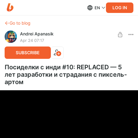
LOG IN
EN
Go to blog
Andrei Apanasik
Apr 24 07:17
SUBSCRIBE
Посиделки с инди #10: REPLACED — 5
лет разработки и страдания с пиксель-
артом