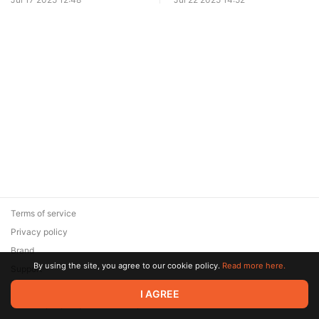
и на RuTube [Эксклюзив]
своими руками [Ранний
доступ]
Terms of service
Privacy policy
Brand
By using the site, you agree to our cookie policy.
Read more here.
Support
© 2026 Zaya Solutions Limited. All rights reserved. All trademarks
I AGREE
are the property of their respective owners.