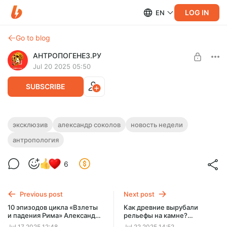
LOG IN
EN
Go to blog
АНТРОПОГЕНЕЗ.РУ
Jul 20 2025 05:50
SUBSCRIBE
Гибрид неандертальца и сапиенса из
эксклюзив
александр соколов
новость недели
Схула | Новость недели с Александром
антропология
Level required:
Соколовым - 45 [Эксклюзив]
Homo ergaster
6
Череп ребенка возрастом 140 тысяч лет принадлежал
SUBSCRIBE
гибриду неандертальцев и сапиенсов! Сенсация!
Previous post
Next post
10 эпизодов цикла «Взлеты
Как древние вырубали
и падения Рима» Александра
рельефы на камне?
Бутягина: теперь
Стегозавр из Ангкор-Ват
Jul 17 2025 12:48
Jul 22 2025 14:52