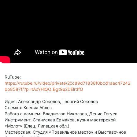
RuTube:
https://rutube.ru/video/private/2cc89d71838f0bcd1aac47242
bb8587f/?p=tAoYHlQO_Bgt9u2DElrdfQ
Идея: Александр Соколов, Георгий Соколов
Съемка: Ксения Аблез
Работа с камнем: Владислав Николаев, Денис Гогуев
Инструмент: Станислав Ермаков, кузня мастерской
«Молот» (Елец, Липецкая обл.)
Мастерская: Студия «Правильное место» и Выставочное