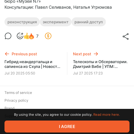
бюро «Музей N7»
Консультации: Павел Селиванов, Наталья Угрюмова
реконструкция
эксперимент
ранний доступ
7
Previous post
Next post
Гибрид неандертальца и
Телескопы и Обсерватории.
сапиенса из Схула | Новость
Дмитрий Вибе | УПМ:
недели с Александром
Обсерватории Кавказа-1
Jul 20 2025 05:50
Jul 27 2025 17:23
Соколовым - 45
[Эксклюзив]
[Эксклюзив]
Terms of service
Privacy policy
Brand
By using the site, you agree to our cookie policy.
Read more here.
Support
© 2026 Zaya Solutions Limited. All rights reserved. All trademarks
I AGREE
are the property of their respective owners.