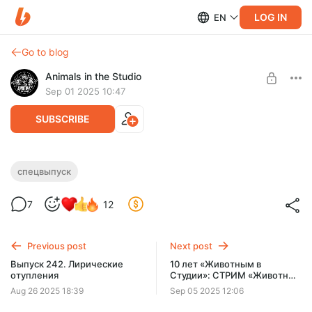
LOG IN
EN
Go to blog
Animals in the Studio
Sep 01 2025 10:47
SUBSCRIBE
Спецвыпуск 77. Непопулярные мнения
спецвыпуск
образца 2025 года
Level required:
7
12
Сверхважная Персона
Оценка непопулярных мнений слушателей с учетом всех
«за» и «против»
SUBSCRIBE
Previous post
Next post
Выпуск 242. Лирические
10 лет «Животным в
отупления
Студии»: СТРИМ «Животный
Час» и СХОДКА слушателей
Aug 26 2025 18:39
Sep 05 2025 12:06