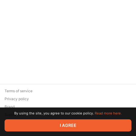
Terms of service
Privacy policy
Brand
By using the site, you agree to our cookie policy.
Read more here.
Support
© 2026 Zaya Solutions Limited. All rights reserved. All trademarks
I AGREE
are the property of their respective owners.