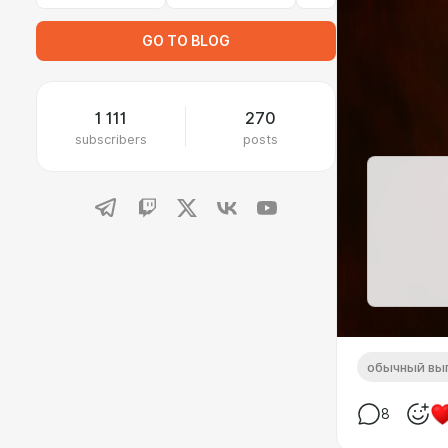
GO TO BLOG
1 111
270
subscribers
posts
обычный вы
8