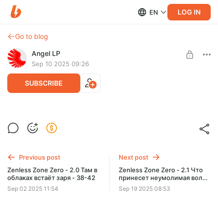
LOG IN
EN
Go to blog
Angel LP
Sep 10 2025 09:26
SUBSCRIBE
Zenless Zone Zero - 2.0 Там в облаках
встаёт заря - 43-51 Финал
Level required:
1 уровень
Zenless Zone Zero - 2.0 Там в облаках встаёт заря - 43-51
Previous post
Next post
SUBSCRIBE
Zenless Zone Zero - 2.0 Там в
Zenless Zone Zero - 2.1 Что
облаках встаёт заря - 38-42
принесет неумолимая волна
- 1-6
Sep 02 2025 11:54
Sep 19 2025 08:53