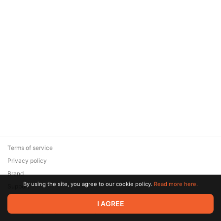
Terms of service
Privacy policy
Brand
By using the site, you agree to our cookie policy.
Read more here.
Support
© 2026 Zaya Solutions Limited. All rights reserved. All trademarks
I AGREE
are the property of their respective owners.