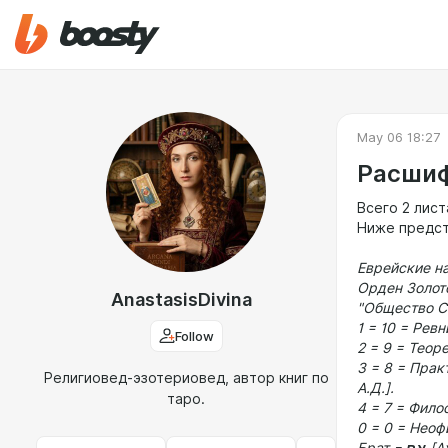
May 06 18:27
Расшиф
Всего 2 лист
Ниже предст
Еврейские на
Орден Золот
AnastasisDivina
"Общество С
1 = 10 = Рев
Follow
2 = 9 = Теор
Религиовед-эзотериовед, автор книг по
А.Д.].
таро.
4 = 7 = Фило
0 = 0 = Неоф