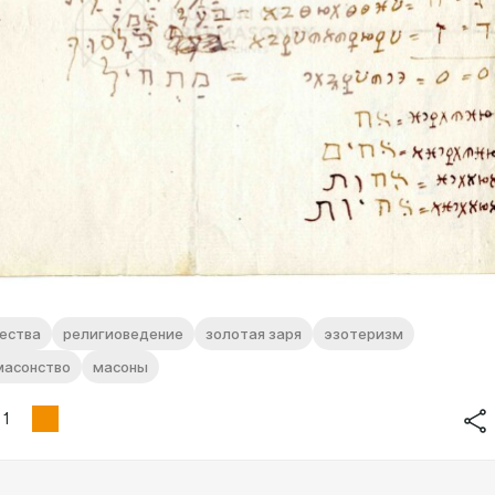
ества
религиоведение
золотая заря
эзотеризм
масонство
масоны
1