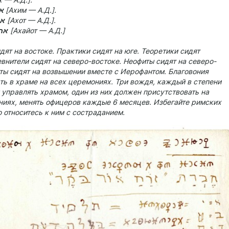
 — А.Д.].
אחים
[Ахим — А.Д.].
אח
[Ахот — А.Д.].
אחי
[Ахайот — А.Д.]
ят на востоке. Практики сидят на юге. Теоретики сидят
евнители сидят на северо-востоке. Неофиты сидят на северо-
ты сидят на возвышении вместе с Иерофантом. Благовония
ть в храме на всех церемониях. Три вождя, каждый в степени
управлять храмом, один из них должен присутствовать на
ниях, менять офицеров каждые 6 месяцев. Избегайте римских
о относитесь к ним с состраданием.