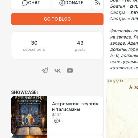
Брат =
אח
[Ах
CHAT
DONATE
Братья =
Сестра =
ות
Сестры =
ות
GO TO BLOG
Философы сид
на западе. Р
30
43
западе. Адеп
subscribers
posts
должны горе
5=6, должны 
всех церемо
католиков, н
SHOWCASE
2
Астромагия: теургия
и талисманы
$13.1
1