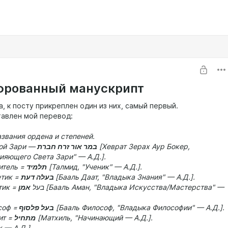
рованный манускрипт
а, к посту прикреплен один из них, самый первый.
авлен мой перевод:
звания ордена и степеней.
ой Зари —
במר אור זרח חברת
[Хеврат Зерах Аур Бокер,
ияющего Света Зари" — А.Д.].
нитель =
תלמיד
[Талмид, "Ученик" — А.Д.].
етик =
בעלה דעת
[Бааль Даат, "Владыка Знания" — А.Д.].
3 = 8 = Практик = בעל
אמן
[Бааль Аман, "Владыка Искусства/Мастерства" —
соф =
בעל פלסוף
[Бааль Философ, "Владыка Философии" — А.Д.].
ит =
מתחיל
[Матхиль, "Начинающий — А.Д.].