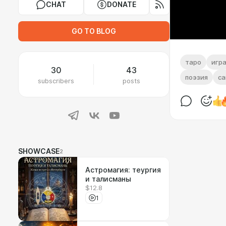
CHAT
DONATE
GO TO BLOG
таро
игр
30
43
поэзия
са
subscribers
posts
SHOWCASE
2
Астромагия: теургия
и талисманы
$12.8
1