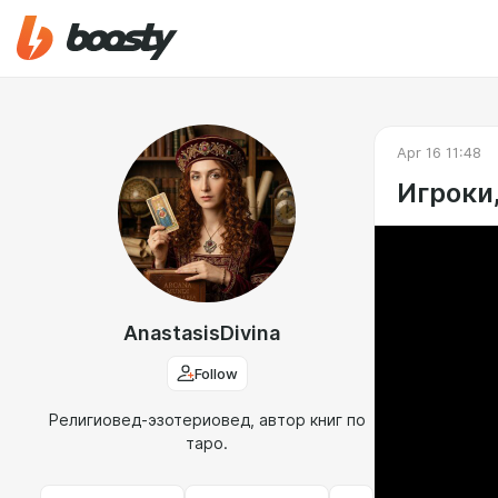
Apr 16 11:48
Игроки
AnastasisDivina
Follow
Религиовед-эзотериовед, автор книг по
таро.