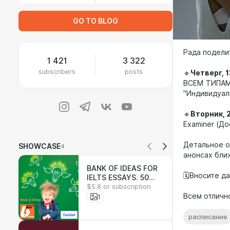
GO TO BLOG
Рада подели
1 421
3 322
subscribers
posts
🔹
Четверг, 
ВСЕМ ТИПАМ 
"Индивидуал
🔹
Вторник, 
Examiner (До
Детальное о
SHOWCASE
4
анонсах бли
BANK OF IDEAS FOR
🗓Вносите да
IELTS ESSAYS. 50
$5.8 or subscription
ПЛАНОВ IELTS ЭССЕ
НА ОДНОМ ЭКРАНЕ
Всем отличн
1
ТЕЛЕФОНА
расписание