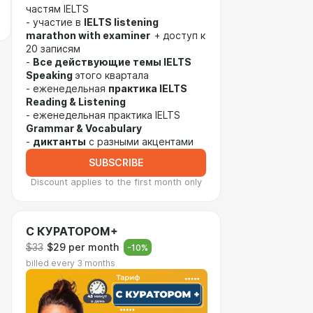
частям IELTS
- участие в
IELTS listening
marathon with examiner
+ доступ к
20 записям
-
Все действующие темы IELTS
Speaking
этого квартала
- еженедельная
практика IELTS
Reading & Listening
- еженедельная практика IELTS
Grammar & Vocabulary
-
диктанты
с разными акцентами
SUBSCRIBE
Discount applies to the first month only
С КУРАТОРОМ+
$33
$29 per month
-
10
%
billed every 3 months