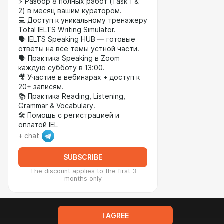
⚡ Разбор 8 полных работ (Task 1 &
2) в месяц вашим куратором.
💻 Доступ к уникальному тренажеру
Total IELTS Writing Simulator.
🗣️ IELTS Speaking HUB — готовые
ответы на все темы устной части.
🗣️ Практика Speaking в Zoom
каждую субботу в 13:00.
🎥 Участие в вебинарах + доступ к
20+ записям.
📚 Практика Reading, Listening,
Grammar & Vocabulary.
🛠️ Помощь с регистрацией и
оплатой IEL
+ chat
SUBSCRIBE
The discount applies to the first 3
months only
I AGREE