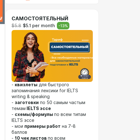
САМОСТОЯТЕЛЬНЫЙ
$5.8
$5.1 per month
-
13
%
-
квизлеты
для быстрого
запоминания лексики for IELTS
writing & speaking
-
заготовки
по 50 самым частым
темам
IELTS эссе
-
схемы/формулы
по всем типам
IELTS эссе
- мои
примеры работ
на 7-8
баллов
-
10 чек листов
по всем