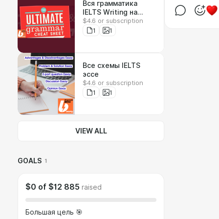
Вся грамматика
IELTS Writing на
$4.6 or subscription
одном листе
1
1
Все схемы IELTS
эссе
$4.6 or subscription
1
1
VIEW ALL
GOALS
1
$0
of
$12 885
raised
Большая цель 🎯