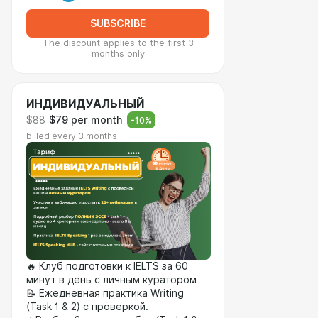
SUBSCRIBE
The discount applies to the first 3
months only
ИНДИВИДУАЛЬНЫЙ
$88
$79 per month
-
10
%
billed every 3 months
🔥 Клуб подготовки к IELTS за 60
минут в день с личным куратором
📝 Ежедневная практика Writing
(Task 1 & 2) с проверкой.