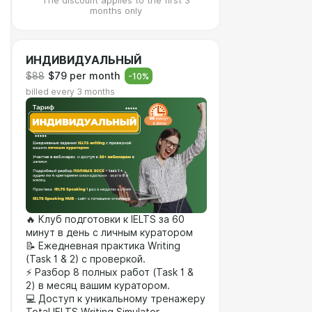
The discount applies to the first 3
months only
ИНДИВИДУАЛЬНЫЙ
$88
$79 per month
-
10
%
billed every 3 months
🔥 Клуб подготовки к IELTS за 60
минут в день с личным куратором
📝 Ежедневная практика Writing
(Task 1 & 2) с проверкой.
⚡ Разбор 8 полных работ (Task 1 &
2) в месяц вашим куратором.
💻 Доступ к уникальному тренажеру