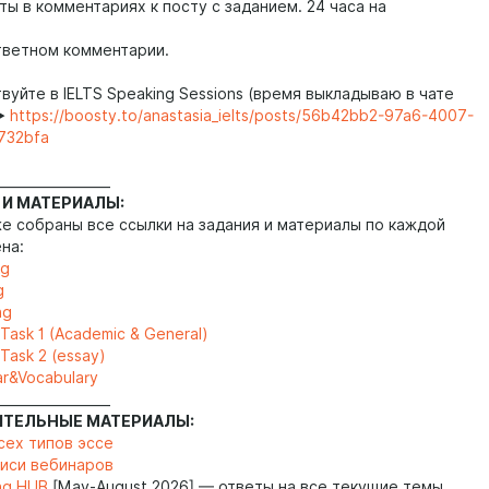
ы в комментариях к посту с заданием. 24 часа на
ответном комментарии.
твуйте в IELTS Speaking Sessions (время выкладываю в чате
▶️
https://boosty.to/anastasia_ielts/posts/56b42bb2-97a6-4007-
732bfa
_________________
 И МАТЕРИАЛЫ:
же собраны все ссылки на задания и материалы по каждой
на:
ng
g
ng
 Task 1 (Academic & General)
 Task 2 (essay)
r&Vocabulary
_________________
ИТЕЛЬНЫЕ МАТЕРИАЛЫ:
сех типов эссе
писи вебинаров
ng HUB
[May-August 2026] — ответы на все текущие темы