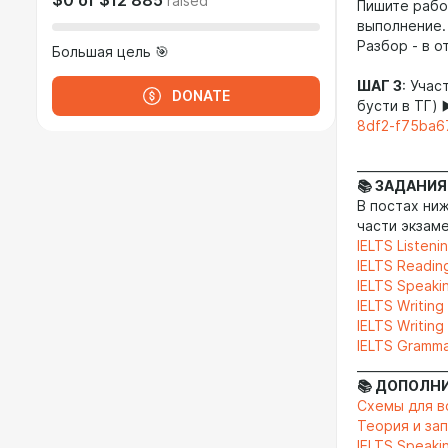
$0
of
$12 885
raised
Пишите работ
выполнение.
Разбор - в 
Большая цель 🎯
ШАГ 3
: Учас
DONATE
бусти в ТГ) 
8df2-f75ba6
_______________
📚 ЗАДАНИЯ
В постах ни
части экзаме
IELTS Listeni
IELTS Readin
IELTS Speaki
IELTS Writing
IELTS Writing
IELTS Gramma
_______________
📚 ДОПОЛН
Схемы для в
Теория и за
IELTS Speaki