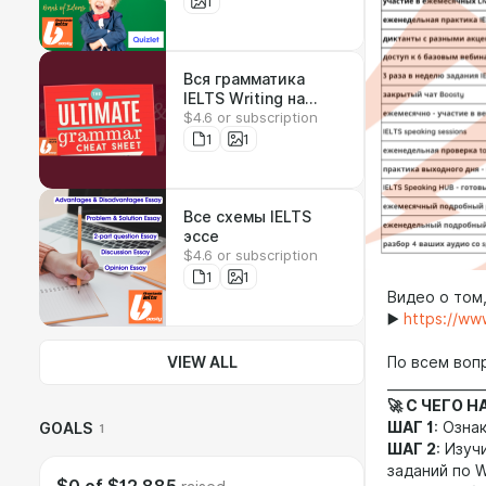
НА ОДНОМ ЭКРАНЕ
1
ТЕЛЕФОНА
Вся грамматика
IELTS Writing на
$4.6 or subscription
одном листе
1
1
Все схемы IELTS
эссе
$4.6 or subscription
1
1
Видео о том,
▶️
https://w
VIEW ALL
По всем воп
_______________
🚀 С ЧЕГО Н
ШАГ 1
: Озна
GOALS
1
ШАГ 2
: Изу
заданий по 