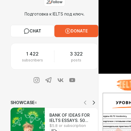
Follow
Подготовка к IELTS под ключ.
CHAT
DONATE
1 422
3 322
subscribers
posts
SHOWCASE
4
BANK OF IDEAS FOR
IELTS ESSAYS. 50
$5.8 or subscription
ПЛАНОВ IELTS ЭССЕ