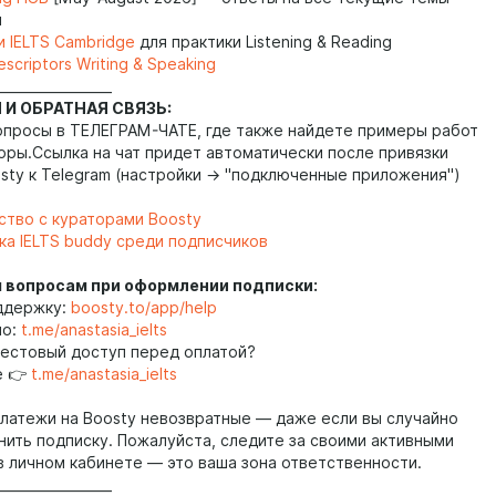
и
и IELTS Cambridge
для практики Listening & Reading
escriptors Writing & Speaking
_________________
 И ОБРАТНАЯ СВЯЗЬ:
опросы в ТЕЛЕГРАМ-ЧАТЕ, где также найдете примеры работ
оры.Ссылка на чат придет автоматически после привязки
osty к Telegram (настройки → "подключенные приложения")
ство с кураторами Boosty
ка IELTS buddy среди подписчиков
м вопросам при оформлении подписки:
ддержку:
boosty.to/app/help
но:
t.me/anastasia_ielts
 тестовый доступ перед оплатой?
е 👉
t.me/anastasia_ielts
платежи на Boosty невозвратные — даже если вы случайно
нить подписку. Пожалуйста, следите за своими активными
в личном кабинете — это ваша зона ответственности.
_________________