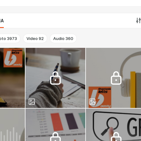
IA
oto
3973
Video
92
Audio
360