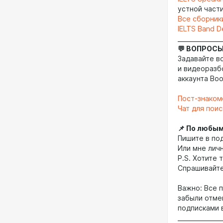
устной част
Все сборник
IELTS Band D
_______________
💬 ВОПРОСЫ
Задавайте в
и видеоразб
аккаунта Bo
Пост-знаком
Чат для поис
📌 По любы
Пишите в по
Или мне лич
P.S. Хотите
Спрашивайт
Важно: Все 
забыли отме
подписками 
_______________