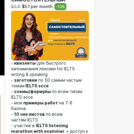
$5.8
$5.1 per month
-
13
%
-
квизлеты
для быстрого
запоминания лексики for IELTS
writing & speaking
-
заготовки
по 50 самым частым
темам
IELTS эссе
-
схемы/формулы
по всем типам
IELTS эссе
- мои
примеры работ
на 7-8
баллов
-
10 чек листов
по всем
частям IELTS
- участие в
IELTS listening
marathon with examiner
+ доступ к