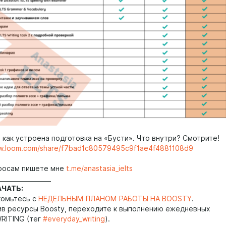
 как устроена подготовка на «Бусти». Что внутри? Смотрите!
ww.loom.com/share/f7bad1c80579495c9f1ae4f4881108d9
росам пишете мне
t.me/anastasia_ielts
_________________
АЧАТЬ:
комьтесь с
НЕДЕЛЬНЫМ ПЛАНОМ РАБОТЫ НА BOOSTY
.
чив ресурсы Boosty, переходите к выполнению ежедневных
WRITING (тег
#everyday_writing
).