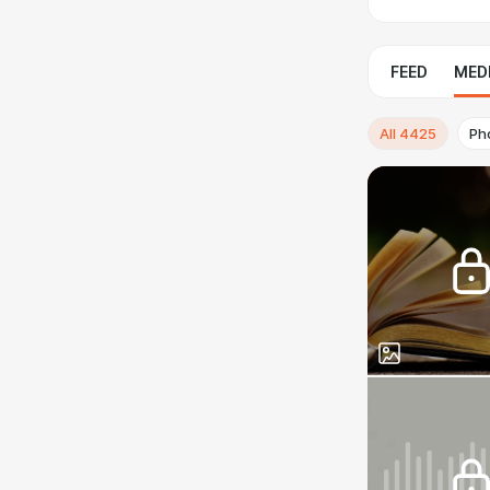
FEED
MED
All
4425
Ph