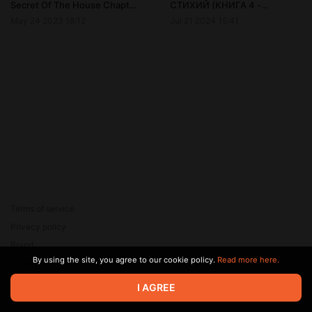
Secret Of The House Chapter
СТИХИЙ (КНИГА 4 -
2 на русском
ВОЗДУХ)
May 24 2023 18:12
Jul 21 2024 15:41
Terms of service
Privacy policy
Brand
By using the site, you agree to our cookie policy.
Read more here.
Support
© 2026 Zaya Solutions Limited. All rights reserved. All trademarks
I AGREE
are the property of their respective owners.