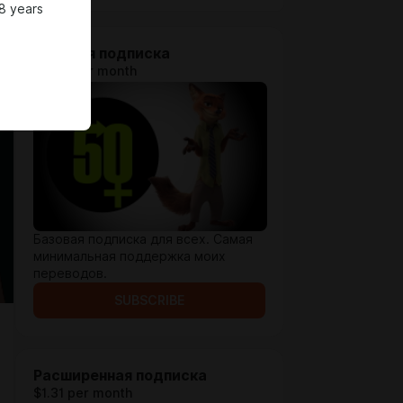
8 years
Базовая подписка
$0.66 per month
Базовая подписка для всех. Самая
минимальная поддержка моих
переводов.
SUBSCRIBE
Расширенная подписка
$1.31 per month