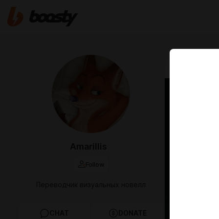
Feb 08 2023 1
The S
(День
Ссылка на
Amarillis
русском я
Follow
Переводчик визуальных новелл
CHAT
DONATE