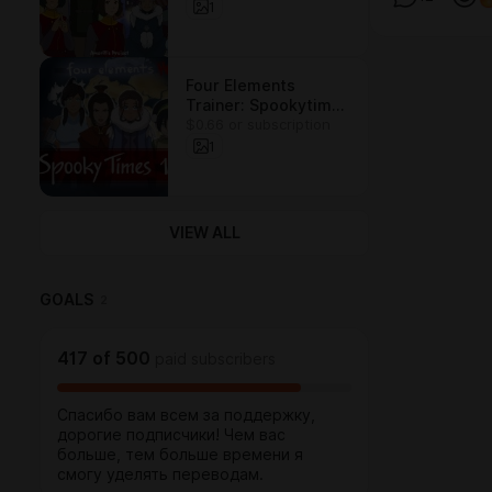
(ЭПИЛОГ -
1
ПОДЧИНЕНИЕ)
Four Elements
Trainer: Spookytimes
$0.66 or subscription
1 - (На Русском!!!)
1
VIEW ALL
GOALS
2
417
of
500
paid subscribers
Спасибо вам всем за поддержку,
дорогие подписчики! Чем вас
больше, тем больше времени я
смогу уделять переводам.