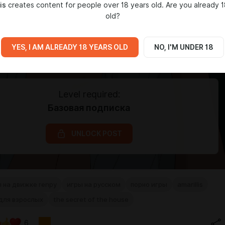
is
creates content for people over 18 years old. Are you already 1
old?
YES, I AM ALREADY 18 YEARS OLD
NO, I'M UNDER 18
Level required:
Базовая подписка
UNLOCK POST
 на движке renpy
игры на русском
порно игры
amarillis
для взрослых
the secret of the house
6