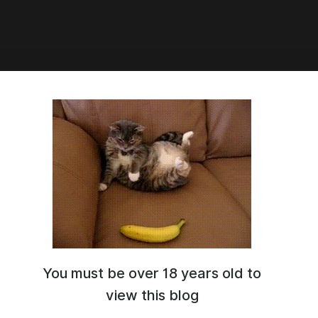
7:07
ecret Of The House - Часть 1
 1 - 12) на Русском
 скачивание 1-й части игры The Secret Of The House на
зыке, можете найти внутри поста!!!
You must be over 18 years old to
view this blog