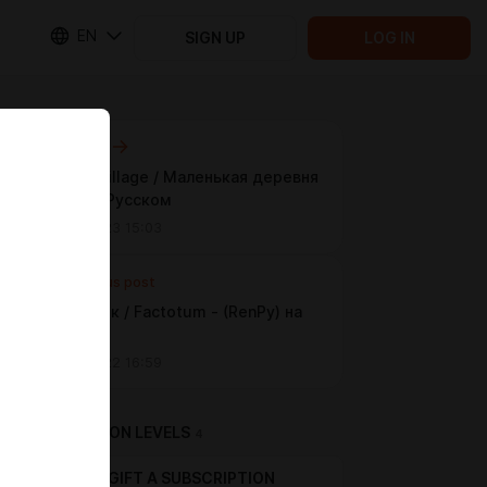
EN
SIGN UP
LOG IN
Next post
A Small Village / Маленькая деревня
(0.7a) на Русском
Feb 26 2023 15:03
Previous post
Ремонтник / Factotum - (RenPy) на
русском.
Dec 18 2022 16:59
SUBSCRIPTION LEVELS
4
GIFT A SUBSCRIPTION