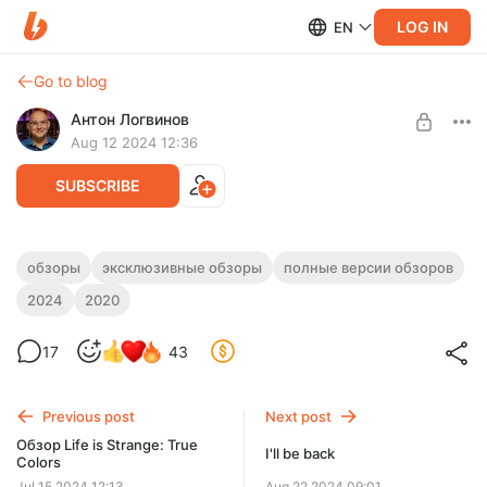
LOG IN
EN
Go to blog
Антон Логвинов
Aug 12 2024 12:36
SUBSCRIBE
Обзор Final Fantasy 7 Remake - 2024
обзоры
эксклюзивные обзоры
полные версии обзоров
2024
2020
Level required:
Ну что, архив загружен - настало время новых свершений
Истинный подписчик
). В общем, взялся батя за старое.
17
43
SUBSCRIBE
Previous post
Next post
Обзор Life is Strange: True
I'll be back
Colors
Jul 15 2024 12:13
Aug 22 2024 09:01