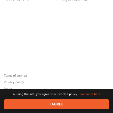
Terms of service
Privacy policy
Brand
By using the site, you agree to our cookie policy.
Read more here.
Support
© 2026 Zaya Solutions Limited. All rights reserved. All trademarks
I AGREE
are the property of their respective owners.