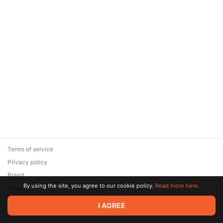
Terms of service
Privacy policy
Brand
By using the site, you agree to our cookie policy.
Read more here.
Support
© 2026 Zaya Solutions Limited. All rights reserved. All trademarks
I AGREE
are the property of their respective owners.