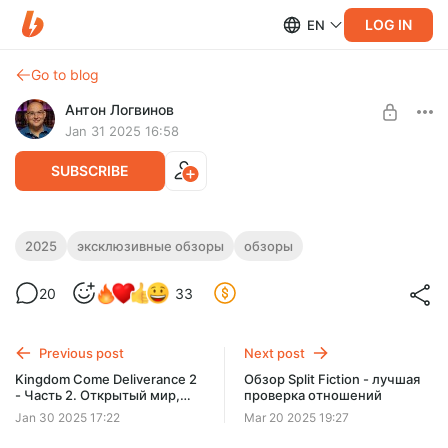
LOG IN
EN
Go to blog
Антон Логвинов
Jan 31 2025 16:58
SUBSCRIBE
Kingdom Come Deliverance 2 - Часть 3.
2025
эксклюзивные обзоры
обзоры
Level required:
Квесты, недостатки и финальные
Истинный подписчик
20
33
выводы
SUBSCRIBE
3,5 недельный марафон по созданию большого обзора
Kingdom Come Deliverance 2 закончен. В заключительной
Previous post
Next post
части - о квестах и недостатках.
Kingdom Come Deliverance 2
Обзор Split Fiction - лучшая
- Часть 2. Открытый мир,
проверка отношений
механики
Jan 30 2025 17:22
Mar 20 2025 19:27