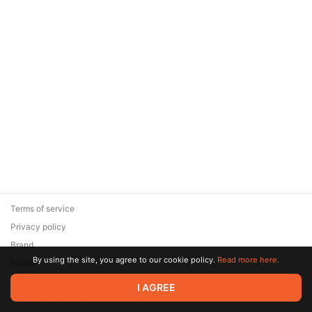
Terms of service
Privacy policy
Brand
By using the site, you agree to our cookie policy.
Read more here.
Support
© 2026 Zaya Solutions Limited. All rights reserved. All trademarks
I AGREE
are the property of their respective owners.