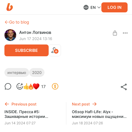
LOG IN
EN
Go to blog
Антон Логвинов
Jun 17 2024 13:16
SUBSCRIBE
CYBERPUNK 2077 - Интервью с
интервью
2020
ведущим сценаристом.
Level required:
17
Истинный подписчик
После моей 4-часовой сессии у меня была возможность
задать несколько вопросов Томашу Марчевке - ведущему
SUBSCRIBE
сценаристу игры. Поговорили о раз
Previous post
Next post
INSIDE. Пресса #5:
Обзор Hafl-Life: Alyx -
Зашкварные истории
максимум новых ощущений
продажной прессы
от игр
Jun 14 2024 07:27
Jun 18 2024 07:26