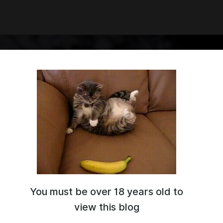
You must be over 18 years old to
бро пожаловать! Меня зовут Лика🤍
view this blog
найти меня здесь:
анал
Тамблер