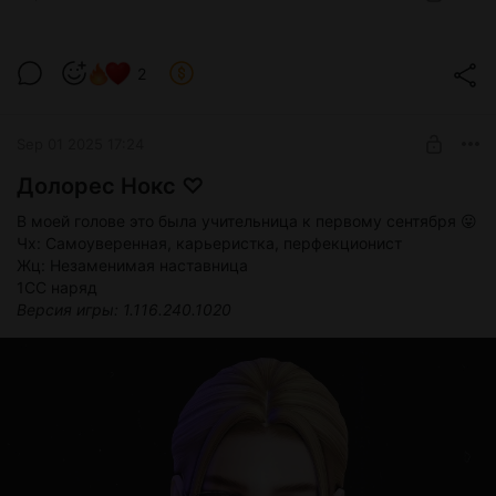
Версия игры
1.116.240.1020
3 СС наряда
Хиро Аракиˊˎ-
2
Хиро Араки ˊˎ-
Post is available after purchase
Жц: Компьютерный гений
Чх: Махинатор, эксцентричный, недотрога
BUY FOR $2.74
Sep 01 2025 17:24
Версия игры
1.116.240.1020
Полный гардероб
Долорес Нокс ♡
В моей голове это была учительница к первому сентября 😛
Чх: Самоуверенная, карьеристка, перфекционист
Жц: Незаменимая наставница
1СС наряд
Версия игры: 1.116.240.1020