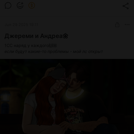
Хельга Кан💿
Post is available after purchase
Гардероб из 5СС нарядов
| Версия игры 1.110...
Размер файла - 375mb.
BUY FOR $3.3
Jun 29 2025 19:11
Джереми и Андреа🌼
1СС наряд у каждого🙌🏼
если будут какие-то проблемы - мой лс открыт