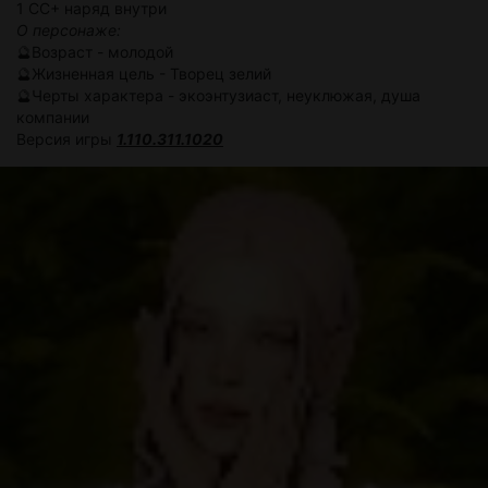
1 СС+ наряд внутри
О персонаже:
🔮Возраст - молодой
🔮Жизненная цель - Творец зелий
🔮Черты характера - экоэнтузиаст, неуклюжая, душа
компании
Версия игры
1.110.311.1020