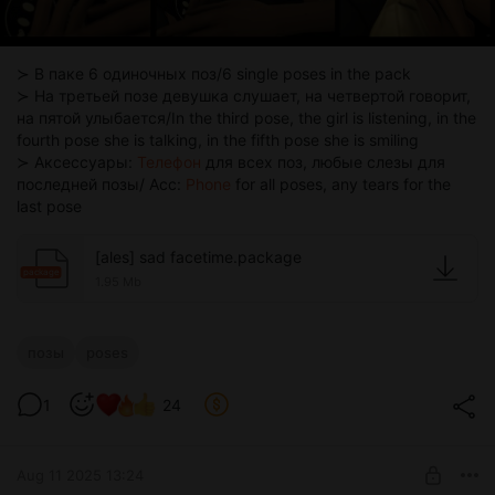
≻ В паке 6 одиночных поз/6 single poses in the pack
≻ На третьей позе девушка слушает, на четвертой говорит,
на пятой улыбается/In the third pose, the girl is listening, in the
fourth pose she is talking, in the fifth pose she is smiling
≻ Аксессуары:
Телефон
для всех поз, любые слезы для
последней позы/ Acc:
Phone
for all poses, any tears for the
last pose
[ales] sad facetime.package
package
1.95 Mb
позы
poses
1
24
Aug 11 2025 13:24