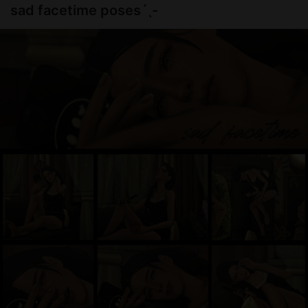
sad facetime posesˊˎ-