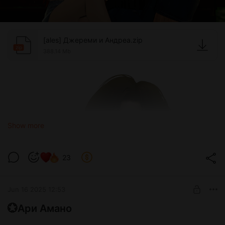
[ales] Джереми и Андреа.zip
zip
388.14 Mb
Show more
23
Jun 16 2025 12:53
💮Ари Амано