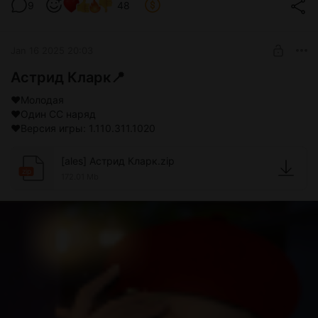
9
48
Jan 16 2025 20:03
Астрид Кларк📍
❤Молодая
❤Один СС наряд
❤Версия игры: 1.110.311.1020
[ales] Астрид Кларк.zip
zip
172.01 Mb