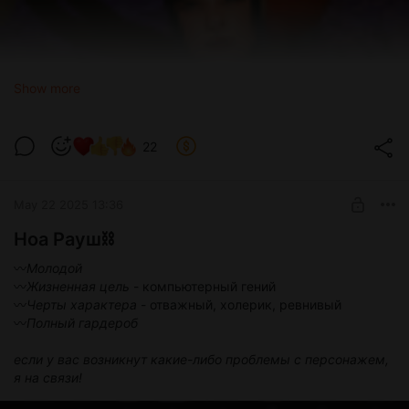
Show more
22
May 22 2025 13:36
[ales] Ари Амано.zip
zip
Ноа Рауш⛓
271.65 Mb
〰
Молодой
〰
Жизненная цель
- компьютерный гений
〰
Черты характера
- отважный, холерик, ревнивый
〰
Полный гардероб
если у вас возникнут какие-либо проблемы с персонажем,
я на связи!