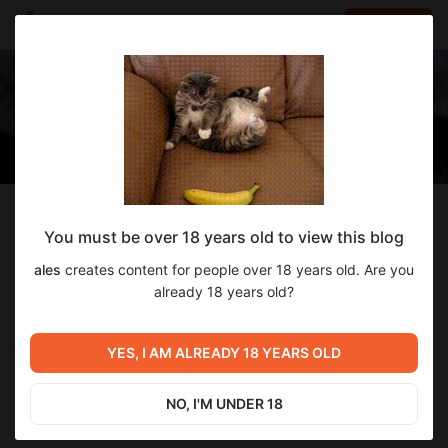
LOG IN
EN
Follow
You must be over 18 years old to view this blog
ales
ales
creates content for people over 18 years old. Are you
клацаю в симсике
already 18 years old?
680
subscribers
35
posts
YES, I AM ALREADY 18 YEARS OLD
NO, I'M UNDER 18
DONATE