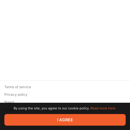
Terms of service
Privacy policy
Brand
By using the site, you agree to our cookie policy.
Read more here.
Support
© 2026 Zaya Solutions Limited. All rights reserved. All trademarks
I AGREE
are the property of their respective owners.