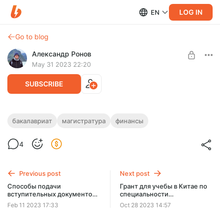
LOG IN
EN
Go to blog
Александр Ронов
May 31 2023 22:20
SUBSCRIBE
Перевод денег из России в Китай.
бакалавриат
магистратура
финансы
Оформляем правильные банковские
Level required:
4
карты и запасаемся наличными
Бакалавриат (1+4)
юанями.
Проверенные рабочие способы перевода денежных
UNLOCK POST
средств в Китай для различных ситуаций. Есть ТЕКСТОВЫЙ
Previous post
Next post
ДОКУМЕНТ с подробными рекомендациями.
Способы подачи
Грант для учебы в Китае по
вступительных документов
специальности
в университеты Китая.
преподавание китайского
Feb 11 2023 17:33
Oct 28 2023 14:57
языка