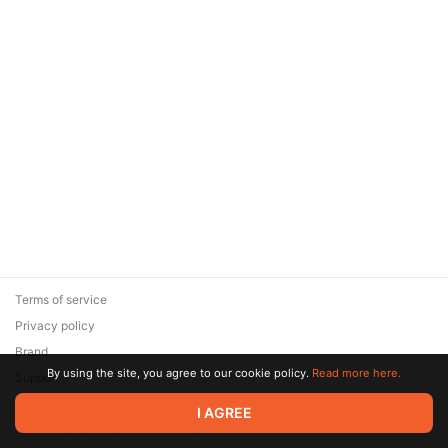
Terms of service
Privacy policy
Brand
By using the site, you agree to our cookie policy.
Read more here.
Support
© 2026 Zaya Solutions Limited. All rights reserved. All trademarks
I AGREE
are the property of their respective owners.