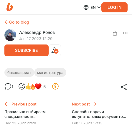
LOG IN
EN
Go to blog
Александр Ронов
Jan 17 2023 12:29
SUBSCRIBE
Университеты Китая. Сайт для поиска и
бакалавриат
магистратура
выбора университетов.
Level required:
1
5
Бакалавриат (1+4)
Сайт стипендиального совета при министерстве
образования Китая с базой университетов. Удобный поиск
UNLOCK POST
по раположению и по специальностям.
Previous post
Next post
Правильно выбираем
Способы подачи
специальность
вступительных документов
МАГИСТРАТУРЫ
в университеты Китая.
Dec 23 2022 22:20
Feb 11 2023 17:33