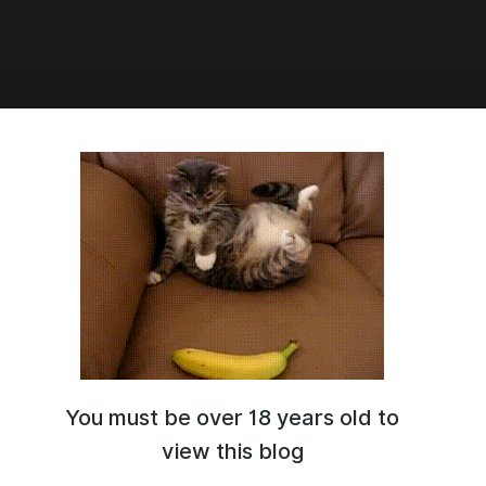
становил Windows 11 на ПК
нтош.
овил Windows 11 на ПК Хакинтош.
You must be over 18 years old to
view this blog