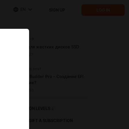
EN
SIGN UP
LOG IN
Next post
Корзина для жестких дисков SSD
May 07 18:23
Previous post
HackinOS Builder Pro - Создание EFI
в один клик?
May 06 10:55
SUBSCRIPTION LEVELS
2
GIFT A SUBSCRIPTION