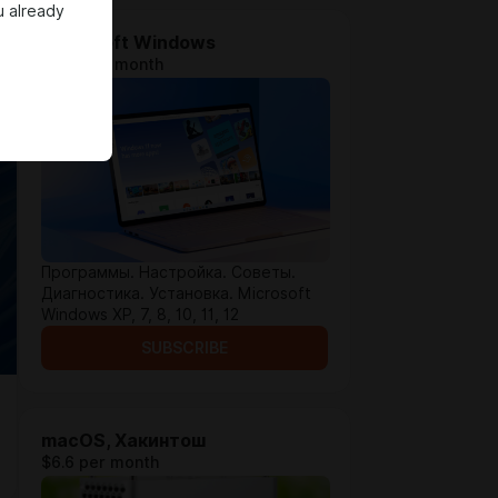
u already
Microsoft Windows
$1.31 per month
Программы. Настройка. Советы.
Диагностика. Установка. Microsoft
Windows XP, 7, 8, 10, 11, 12
SUBSCRIBE
macOS, Хакинтош
$6.6 per month