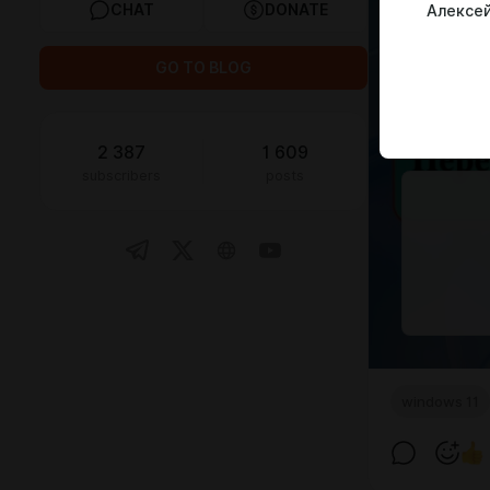
CHAT
DONATE
Алексей
GO TO BLOG
2 387
1 609
subscribers
posts
windows 11