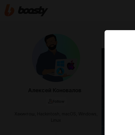
May 06 21:20
Переу
Хаки
Переустан
Алексей Коновалов
Follow
Хакинтош, Hackintosh, macOS, Windows,
Linux