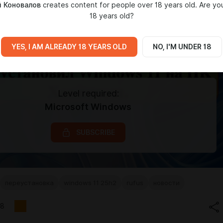
 Коновалов
creates content for people over 18 years old. Are yo
18 years old?
YES, I AM ALREADY 18 YEARS OLD
NO, I'M UNDER 18
Level required:
Microsoft Windows
SUBSCRIBE
переустановка
windows 11 25h2
rufus
новости
8