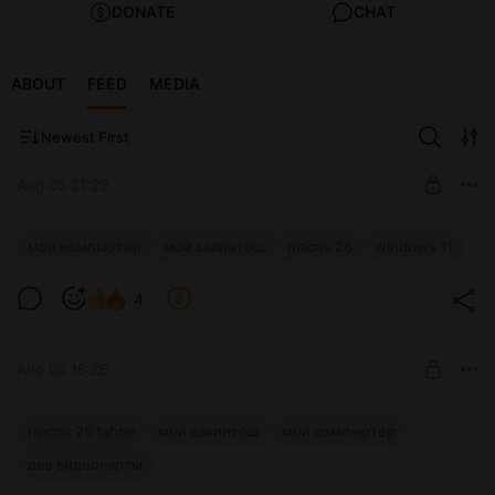
DONATE
CHAT
ABOUT
FEED
MEDIA
Newest First
Aug 05 21:29
Новый компьютер (Хакинтош) для
мой компьютер
мой хакинтош
macos 26
windows 11
тестов. Часть 6. Обзор операционных
систем
Level required:
4
Microsoft Windows
Новый компьютер (Хакинтош) для тестов. Часть 6. Обзор
операционных систем
SUBSCRIBE
Aug 05 16:26
Новый компьютер (Хакинтош) для
macos 26 tahoe
мой хакинтош
мой компьютер
тестов. Установка двух видеокарт.
две видеокарты
macOS 26 Tahoe
Level required: