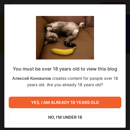
LOG IN
EN
Follow
You must be over 18 years old to view this blog
Алексей Коновалов
Алексей Коновалов
creates content for people over 18
Хакинтош, Hackintosh, macOS, Windows, Linux
years old. Are you already 18 years old?
2 386
subscribers
1 609
posts
YES, I AM ALREADY 18 YEARS OLD
NO, I'M UNDER 18
SUBSCRIBE