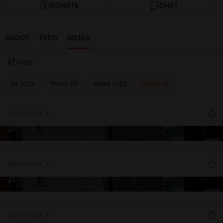
DONATE
CHAT
ABOUT
FEED
MEDIA
Filter
All
1624
Photo
27
Video
1583
Audio
14
Go to post
1
Информация для подписчиков (mp3)
Информация для подписчиков (mp3)
Go to post
1
Ответы подписчикам. MP3
Ответы подписчикам. MP3
Go to post