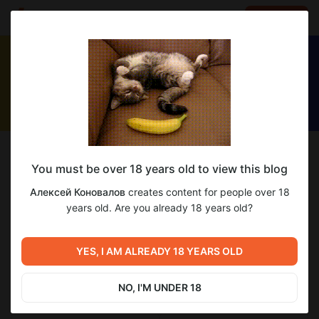
LOG IN
EN
Follow
You must be over 18 years old to view this blog
Алексей Коновалов
Алексей Коновалов
creates content for people over 18
Хакинтош, Hackintosh, macOS, Windows, Linux
years old. Are you already 18 years old?
2 385
subscribers
1 610
posts
YES, I AM ALREADY 18 YEARS OLD
NO, I'M UNDER 18
SUBSCRIBE