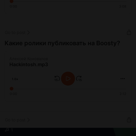
0:00
3:08
Go to post
Какие ролики публиковать на Boosty?
Алексей Коновалов
Hackintosh.mp3
1.0x
0:00
2:12
Go to post
1