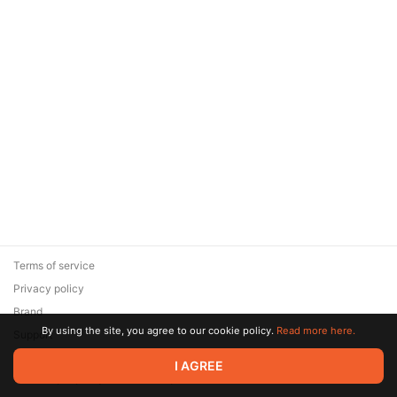
Terms of service
Privacy policy
Brand
By using the site, you agree to our cookie policy.
Read more here.
Support
© 2026 Zaya Solutions Limited. All rights reserved. All trademarks
I AGREE
are the property of their respective owners.