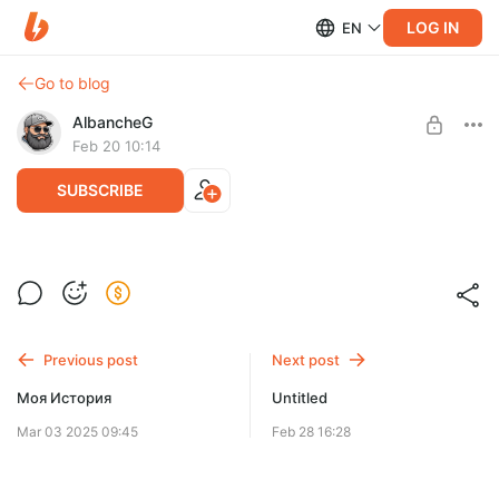
LOG IN
EN
Go to blog
AlbancheG
Feb 20 10:14
SUBSCRIBE
Скидочки для всех!
Level required:
Если хочешь покупать игры со скидками подпишись на
Новичок
бусти, даже минимальный уровень "Новичок" дает доступ
к максимальным скидкам
Previous post
Next post
SUBSCRIBE
Моя История
Untitled
Mar 03 2025 09:45
Feb 28 16:28