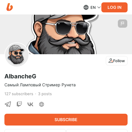
LOG IN
EN
Follow
AlbancheG
Самый Ламповый Стример Рунета
127
subscribers
3
posts
SUBSCRIBE