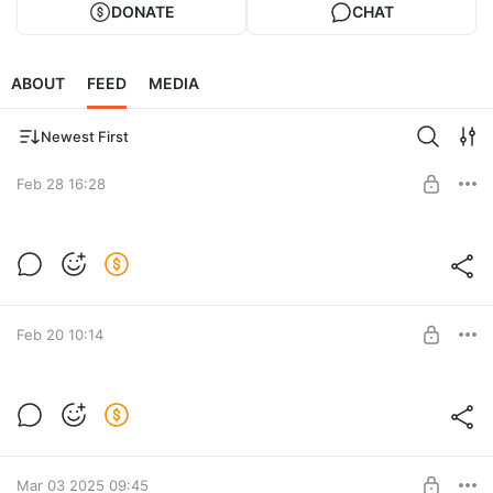
DONATE
CHAT
ABOUT
FEED
MEDIA
Newest First
Feb 28 16:28
Подпишись и получи доступ к крутым скидкам на игры
Level required:
Новичок
Feb 20 10:14
SUBSCRIBE
Скидочки для всех!
Если хочешь покупать игры со скидками подпишись на
Level required:
бусти, даже минимальный уровень "Новичок" дает доступ
Новичок
к максимальным скидкам
Mar 03 2025 09:45