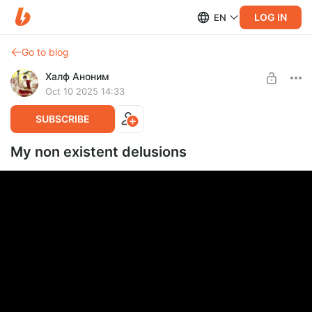
LOG IN
EN
Go to blog
Халф Аноним
Oct 10 2025 14:33
SUBSCRIBE
My non existent delusions