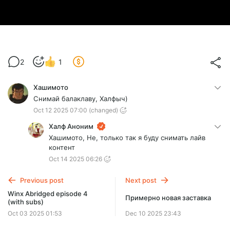
2
1
Хашимото
Снимай балаклаву, Халфыч)
Oct 12 2025 07:00
(changed)
Халф Аноним
Хашимото, Не, только так я буду снимать лайв
контент
Oct 14 2025 06:26
Previous post
Next post
Winx Abridged episode 4
Примерно новая заставка
(with subs)
Oct 03 2025 01:53
Dec 10 2025 23:43