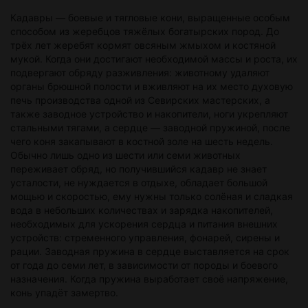
Кадавры — боевые и тягловые кони, выращенные особым
способом из жеребцов тяжёлых богатырских пород. До
трёх лет жеребят кормят овсяным жмыхом и костяной
мукой. Когда они достигают необходимой массы и роста, их
подвергают обряду разживления: животному удаляют
органы брюшной полости и вживляют на их место духовую
печь производства одной из Севирских мастерских, а
также заводное устройство и накопители, ноги укрепляют
стальными тягами, а сердце — заводной пружиной, после
чего коня закапывают в костной золе на шесть недель.
Обычно лишь одно из шести или семи животных
переживает обряд, но получившийся кадавр не знает
усталости, не нуждается в отдыхе, обладает большой
мощью и скоростью, ему нужны только солёная и сладкая
вода в небольших количествах и зарядка накопителей,
необходимых для ускорения сердца и питания внешних
устройств: стременного управления, фонарей, сирены и
рации. Заводная пружина в сердце выставляется на срок
от года до семи лет, в зависимости от породы и боевого
назначения. Когда пружина выработает своё напряжение,
конь упадёт замертво.