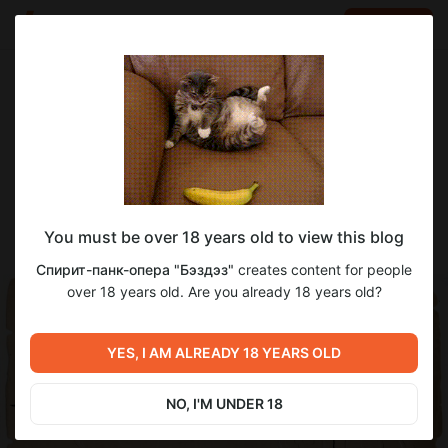
LOG IN
EN
Go to blog
Спирит-панк-опера "Бэздэз"
Sep 23 2023 16:46
SUBSCRIBE
Кадавры - великанские кони с тяжелой
You must be over 18 years old to view this blog
судьбой
Спирит-панк-опера "Бэздэз"
creates content for people
over 18 years old. Are you already 18 years old?
YES, I AM ALREADY 18 YEARS OLD
NO, I'M UNDER 18