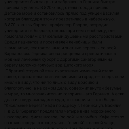
университет был закрыт и заброшен, а Герника быстро
пришла в упадок. В 820-х под стены города пришло
Детское море и остановилось прямо под улицей Василия I,
которая благодаря этому превратилась в набережную.
В 870-х князь Явроса, профессор Яворов, возродил
университет в Бэздэзе, открыл при нём лечебницу, где
помогали людям с тяжёлыми душевными расстройствами.
Среди пациентов и посетителей лечебницы были
знаменитые, состоятельные и знатные персоны со всей
Варвароссы. Герника снова расцвела и превратилась в
модный лечебный курорт с дорогими санаториями на
берегу молочно-голубых вод Детского моря.
Обратной стороной этих счастливых изменений стало
новое, нарицательное значение имени города—теперь если
имели в виду, что нечто лишь с виду красиво и
благополучно, а на самом деле, содержит внутри безумье
и мрак, то многозначительно говорили—это Герника. А если
дела и с виду выглядели худо, то говорили — это Бэздэз.
“Кисельные Берега” кафе по адресу г. Герника ул. Василия
I, д.2. В “Берегах” предлагали четыре вида мороженого:
шоколадное, фисташковое, “зо-зой” и пломбир. Кафе стояло
на краю города, в конце улицы “спиной” к еловой чаще,
витриной - на морской простор. Там Левша мог ждать