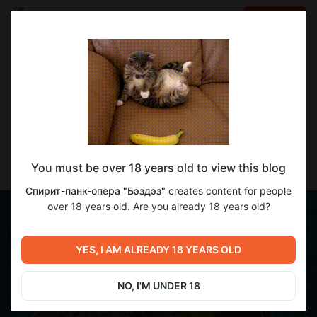
LOG IN
EN
Go to blog
Спирит-панк-опера "Бэздэз"
Sep 23 2023 16:39
SUBSCRIBE
Герника - город на берегу Детского
You must be over 18 years old to view this blog
Моря
Спирит-панк-опера "Бэздэз"
creates content for people
over 18 years old. Are you already 18 years old?
YES, I AM ALREADY 18 YEARS OLD
NO, I'M UNDER 18