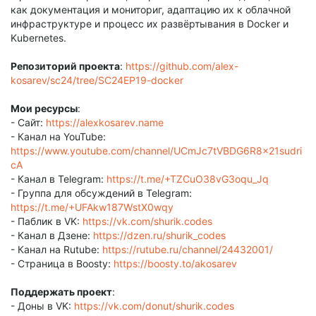
как документация и мониториг, адаптацию их к облачной
инфраструктуре и процесс их развёртывания в Docker и
Kubernetes.
Репозиторий проекта
:
https://github.com/alex-
kosarev/sc24/tree/SC24EP19-docker
Мои ресурсы
:
- Сайт:
https://alexkosarev.name
- Канал на YouTube:
https://www.youtube.com/channel/UCmJc7tVBDG6R8x21sudri
cA
- Канал в Telegram:
https://t.me/+TZCuO38vG3oqu_Jq
- Группа для обсуждений в Telegram:
https://t.me/+UFAkw187WstX0wqy
- Паблик в VK:
https://vk.com/shurik.codes
- Канал в Дзене:
https://dzen.ru/shurik_codes
- Канал на Rutube:
https://rutube.ru/channel/24432001/
- Страница в Boosty:
https://boosty.to/akosarev
Поддержать проект
:
- Доны в VK:
https://vk.com/donut/shurik.codes