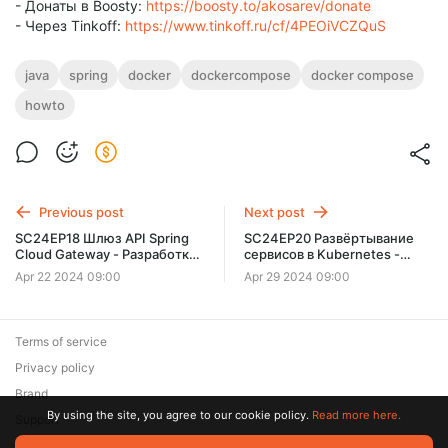
- Донаты в Boosty:
https://boosty.to/akosarev/donate
- Через Tinkoff:
https://www.tinkoff.ru/cf/4PEOiVCZQuS
java
spring
docker
dockercompose
docker compose
howto
Previous post
Next post
SC24EP18 Шлюз API Spring
SC24EP20 Развёртывание
Cloud Gateway - Разработка
сервисов в Kubernetes -
проектов со Spring
Разработка проектов со
Apr 22 2024 09:00
Apr 29 2024 09:00
Spring
Terms of service
Privacy policy
Brand
By using the site, you agree to our cookie policy.
Read more here.
Support