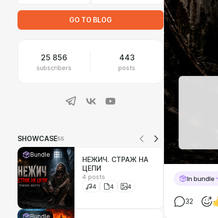
GO TO BLOG
25 856
443
subscribers
posts
SHOWCASE
55
Bundle
НЕЖИЧ. СТРАЖ НА
ЦЕПИ
4 posts
In bundle
4
4
4
32
Bundle