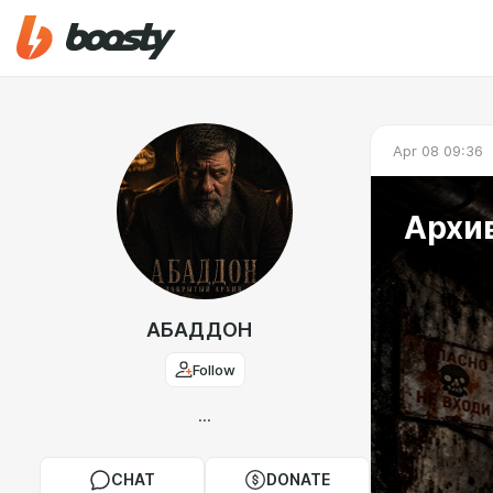
Apr 08 09:36
Архи
АБАДДОН
Follow
...
CHAT
DONATE