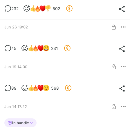
ПРЕКРАСНОЕ ДАЛЕКО
232
502
Level required:
БАЗОВАЯ ПОДПИСКА
Jun 26 19:02
SUBSCRIBE
ПО ПОВОДУ САУНДА!!!
45
231
Level required:
БАЗОВАЯ ПОДПИСКА
SUBSCRIBE
Jun 19 14:00
ЛИХО
89
568
Level required:
БАЗОВАЯ ПОДПИСКА
Jun 14 17:22
SUBSCRIBE
НЕЖИЧ. СТРАЖ НА ЦЕПИ. ФИНАЛ
In bundle