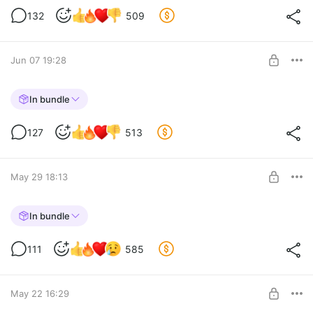
Level required:
132
509
БАЗОВАЯ ПОДПИСКА
SUBSCRIBE
Jun 07 19:28
НЕЖИЧ. СТРАЖ НА ЦЕПИ. 3 ГЛАВА
In bundle
Level required:
127
513
БАЗОВАЯ ПОДПИСКА
SUBSCRIBE
May 29 18:13
НЕЖИЧ. СТРАЖ НА ЦЕПИ. 2 ГЛАВА
In bundle
Level required:
111
585
БАЗОВАЯ ПОДПИСКА
SUBSCRIBE
May 22 16:29