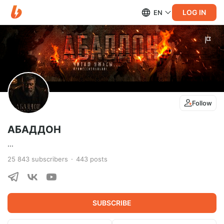
LOG IN
EN
Follow
АБАДДОН
...
25 843
subscribers
443
posts
SUBSCRIBE