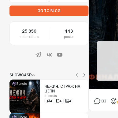
GO TO BLOG
25 856
443
subscribers
posts
SHOWCASE
55
Bundle
НЕЖИЧ. СТРАЖ НА
ЦЕПИ
4 posts
4
4
4
133
Bundle