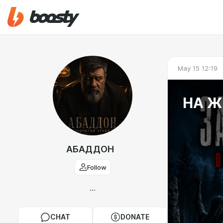
May 15 12:19
НА Ж
АБАДДОН
Follow
...
CHAT
DONATE