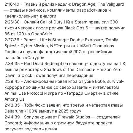
2:16:40 - Главный релиз недели: Dragon Age: The Veilguard
— отзывы критиков, комплименты разработчиков и
«великолепные» диалоги
2:26:30 - Онлайн Call of Duty HQ в Steam превысил 300
тысяч человек после релиза Black Ops 6 — шутер получил
85 из 100 на OpenCritic
2:27:36 - Релизы Life is Strange: Double Exposure, Totally
Spies! - Cyber Mission, NFT-игры от UbiSoft Champions
Tactics и научно-фантастической RPG от российских
разрабов «Сатурн»
2:34:35 - Red Dead Redemption наконец-то доступна на ПК,
вышли ремастеры Shadows of the Damned и Horizon Zero
Dawn, а Clock Tower получила переиздание
2:39:45 - Анонсированы новая игра о Губке Бобе, survival-
хоррора про шимпанзе со сверхразвитым интеллектом
Animal Use Protocol и игра по «Тетради Смерти» в стиле
Among Us
2:43:35 - Тоби Фокс заявил, что третья и четвёртая главы
Deltarune «100% выйдут в 2025 году»
2:44:39 - Sony закрывает Firewalk Studios — создателей
Concord; информация о огромном бюджете проекта
получает подтверждения