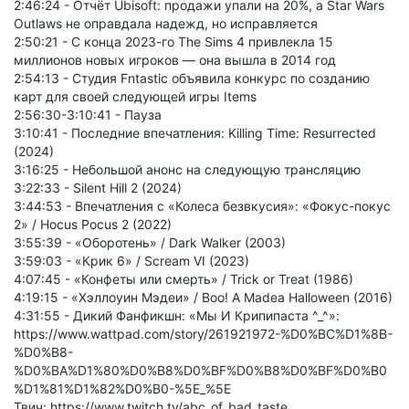
2:46:24 - Отчёт Ubisoft: продажи упали на 20%, а Star Wars
Outlaws не оправдала надежд, но исправляется
2:50:21 - С конца 2023-го The Sims 4 привлекла 15
миллионов новых игроков — она вышла в 2014 год
2:54:13 - Студия Fntastic объявила конкурс по созданию
карт для своей следующей игры Items
2:56:30-3:10:41 - Пауза
3:10:41 - Последние впечатления: Killing Time: Resurrected
(2024)
3:16:25 - Небольшой анонс на следующую трансляцию
3:22:33 - Silent Hill 2 (2024)
3:44:53 - Впечатления с «Колеса безвкусия»: «Фокус-покус
2» / Hocus Pocus 2 (2022)
3:55:39 - «Оборотень» / Dark Walker (2003)
3:59:03 - «Крик 6» / Scream VI (2023)
4:07:45 - «Конфеты или смерть» / Trick or Treat (1986)
4:19:15 - «Хэллоуин Мэдеи» / Boo! A Madea Halloween (2016)
4:31:55 - Дикий Фанфикшн: «Мы И Крипипаста ^_^»:
https://www.wattpad.com/story/261921972-%D0%BC%D1%8B-
%D0%B8-
%D0%BA%D1%80%D0%B8%D0%BF%D0%B8%D0%BF%D0%B0
%D1%81%D1%82%D0%B0-%5E_%5E
Твич: https://www.twitch.tv/abc_of_bad_taste