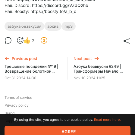
Наш Discord: https://discord.gg/VZdQ2hb
Наш Boosty: https://boosty.to/a_b_c
азбука безвкусия
архив
mp3
2
Previous post
Next post
Трешовые посиделки №19 |
Азбука безвкусия #249 |
Возвращение болотной
Трансформеры Начало,
твари (1989)
Оглянись и Dragon Age: The
Oct 31 2024 14:30
Nov 10 2024 11:25
Veilguard
Terms of service
Privacy policy
Brand
By using the site, you agree to our cookie policy.
Read more here.
Support
© 2026 Zaya Solutions Limited. All rights reserved. All trademarks
I AGREE