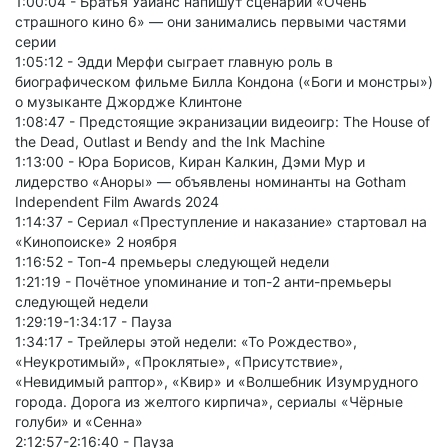
1:00:04 - Братья Уайанс напишут сценарий «Очень
страшного кино 6» — они занимались первыми частями
серии
1:05:12 - Эдди Мерфи сыграет главную роль в
биографическом фильме Билла Кондона («Боги и монстры»)
о музыканте Джордже Клинтоне
1:08:47 - Предстоящие экранизации видеоигр: The House of
the Dead, Outlast и Bendy and the Ink Machine
1:13:00 - Юра Борисов, Киран Калкин, Дэми Мур и
лидерство «Аноры» — объявлены номинанты на Gotham
Independent Film Awards 2024
1:14:37 - Сериал «Преступление и наказание» стартовал на
«Кинопоиске» 2 ноября
1:16:52 - Топ-4 премьеры следующей недели
1:21:19 - Почётное упоминание и топ-2 анти-премьеры
следующей недели
1:29:19-1:34:17 - Пауза
1:34:17 - Трейлеры этой недели: «То Рождество»,
«Неукротимый», «Проклятые», «Присутствие»,
«Невидимый раптор», «Квир» и «Волшебник Изумрудного
города. Дорога из желтого кирпича», сериалы «Чёрные
голуби» и «Сенна»
2:12:57-2:16:40 - Пауза