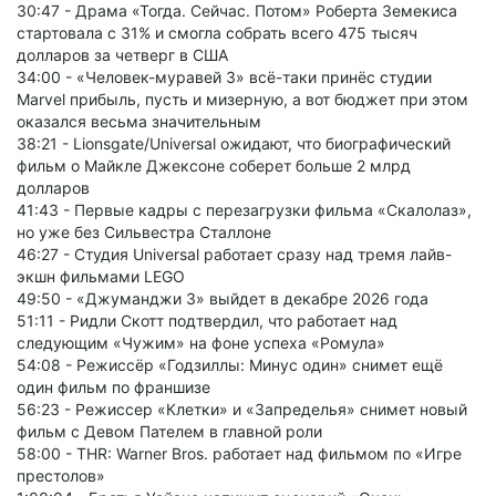
30:47 - Драма «Тогда. Сейчас. Потом» Роберта Земекиса
стартовала с 31% и смогла собрать всего 475 тысяч
долларов за четверг в США
34:00 - «Человек-муравей 3» всё-таки принёс студии
Marvel прибыль, пусть и мизерную, а вот бюджет при этом
оказался весьма значительным
38:21 - Lionsgate/Universal ожидают, что биографический
фильм о Майкле Джексоне соберет больше 2 млрд
долларов
41:43 - Первые кадры с перезагрузки фильма «Скалолаз»,
но уже без Сильвестра Сталлоне
46:27 - Студия Universal работает сразу над тремя лайв-
экшн фильмами LEGO
49:50 - «Джуманджи 3» выйдет в декабре 2026 года
51:11 - Ридли Скотт подтвердил, что работает над
следующим «Чужим» на фоне успеха «Ромула»
54:08 - Режиссёр «Годзиллы: Минус один» снимет ещё
один фильм по франшизе
56:23 - Режиссер «Клетки» и «Запределья» снимет новый
фильм с Девом Пателем в главной роли
58:00 - THR: Warner Bros. работает над фильмом по «Игре
престолов»