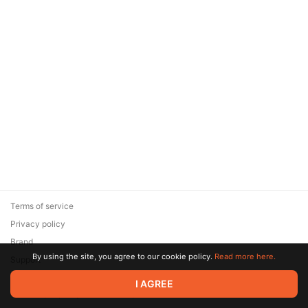
Terms of service
Privacy policy
Brand
By using the site, you agree to our cookie policy.
Read more here.
Support
© 2026 Zaya Solutions Limited. All rights reserved. All trademarks
I AGREE
are the property of their respective owners.