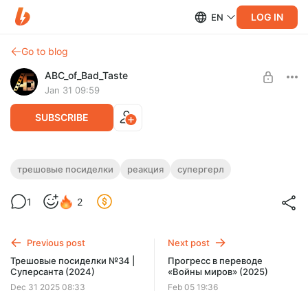
LOG IN
EN
Go to blog
ABC_of_Bad_Taste
Jan 31 09:59
SUBSCRIBE
Трешовые посиделки №35 | Супергёрл
трешовые посиделки
реакция
супергерл
(1984)
Level required:
1
2
II Уровень
Сегодня на нашей «Трешовой посиделке» спин-офф о
кузине Человека из стали.
UNLOCK POST
Previous post
Next post
Трешовые посиделки №34 |
Прогресс в переводе
Суперсанта (2024)
«Войны миров» (2025)
Dec 31 2025 08:33
Feb 05 19:36