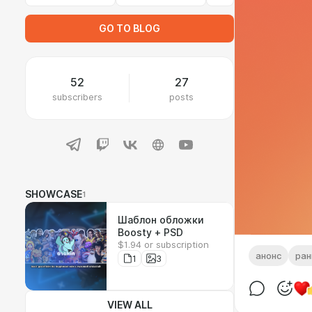
GO TO BLOG
52
27
subscribers
posts
SHOWCASE
1
Шаблон обложки
Boosty + PSD
$1.94 or subscription
анонс
ран
1
3
VIEW ALL