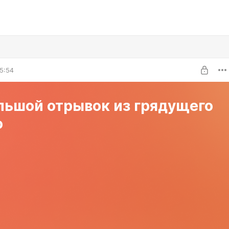
5:54
льшой отрывок из грядущего
о