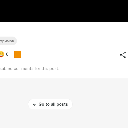
стримов
6
isabled comments for this post.
Go to all posts