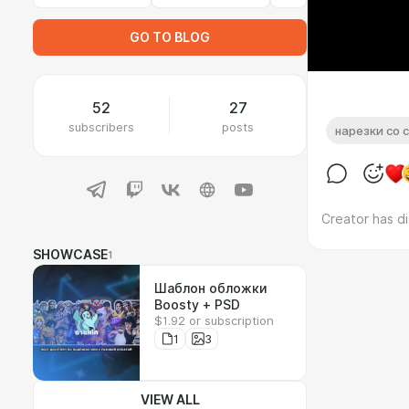
GO TO BLOG
52
27
subscribers
posts
нарезки со 
Creator has d
SHOWCASE
1
Шаблон обложки
Boosty + PSD
$1.92 or subscription
1
3
VIEW ALL