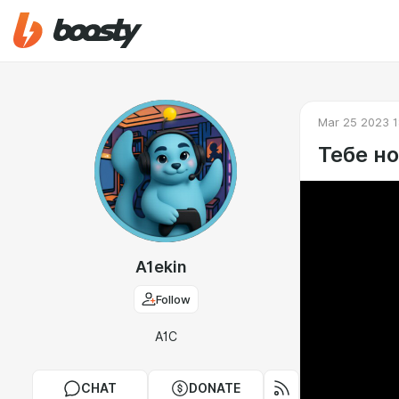
Mar 25 2023 1
Тебе н
A1ekin
Follow
A1C
CHAT
DONATE