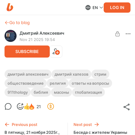
LOG IN
EN
Go to blog
Дмитрий Алексеевич
Nov 21 2025 19:54
SUBSCRIBE
Стрим №54 на Бусти с ответами на
дмитрий алексеевич
дмитрий халезов
стрим
вопросы в режиме живого общения. 21
обществоведение
религия
ответы на вопросы
Level required:
ноября 2025г. Шел три часа.
базовая подписка на 200 рублей
911thology
библия
масоны
глобализация
ПЕРЕЗАЛИВ локальной записи!
54й стрим на Бусти с ответами на вопросы подписчиков в
UNLOCK POST
режиме живого общения. Шел три часа. Перезалив
21
локальной записи
Previous post
Next post
В пятницу, 21 ноября 2025г.,
Беседа с жителем Украины