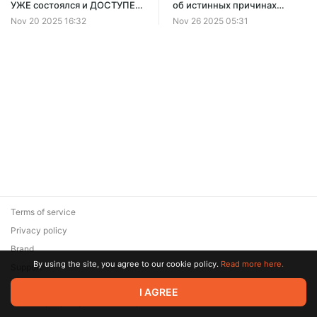
УЖЕ состоялся и ДОСТУПЕН
об истинных причинах
в ЗАПИСИ очередной, 54й
бойни на Украине и
Nov 20 2025 16:32
Nov 26 2025 05:31
по счёту, пятничный стрим
уничтожения украинцев: Ч.1
на Бусти
Генезис. Обращение к
Владимиру Зеленскому,
Моше Асману, Берлу
Лазару, Михаилу Финкелю и
другим раввинам. №740
Terms of service
Privacy policy
Brand
By using the site, you agree to our cookie policy.
Read more here.
Support
© 2026 Zaya Solutions Limited. All rights reserved. All trademarks
I AGREE
are the property of their respective owners.