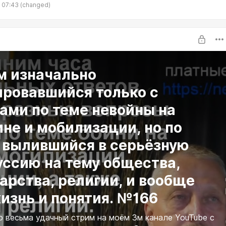
ни? 4. Почему в новом мировом порядке не будет места богу?
 07:43
(changed)
ли бы божьи законы были Единственными на земле , общество
 бы адекватно существовать? И что именно вы имеете в виду
ожьим законом ,10 заповедей ? (странно что среди них нет
о про насилие физическое/сексуальное , значит это не грех?)
м изначально
ировавшийся только с
ами по теме невойны на
не и мобилизации, но по
у вылившийся в серьёзную
уссию на тему общества,
арства, религии, и вообще
изнь и понятия. №166
о весьма удачный стрим на моём 3м канале YouTube с