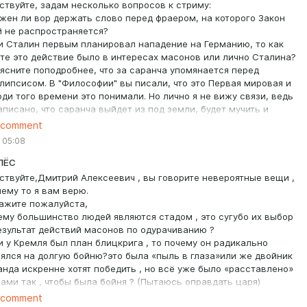
ствуйте, задам несколько вопросов к стриму:
 будут забанены и на Бусти тоже, и никакие платные
лжен ли вор держать слово перед фраером, на которого Закон
не помогут - даже и не пытайтесь туда лезть, это
 не распространяется?
но.
ли Сталин первым планировал нападение на Германию, то как
те это действие было в интересах масонов или лично Сталина?
бщаю, что уже как два месяца записи стримов с Бусти (все
ъясните поподробнее, что за саранча упомянается перед
по мере возможностей, - и предыдущие тоже)
липсисом. В "Философии" вы писали, что это Первая мировая и
ются на моё третий канал YouTube
www.youtube.com/@pro-
юди того времени это понимали. Но лично я не вижу связи, ведь
ля спонсоров канала), а также на мой платный канал
аписано, что саранча выйдет из под земли, будет мучить и
одписаться на который можно здесь:
ь людей, но не убивать.
 comment
/DmitriAlexeevich_911thology_Rus/4675
кже вы писали, что вавилонская блудница это Россия. Судя по
 05:08
йским описаниям вавилонская блудница это такой
мический гегемон, но ведь Россия таковым не является.
ПЁС
каете ли вы мысль, что это Китай или США.
ствуйте,Дмитрий Алексеевич , вы говорите невероятные вещи ,
к думаете, есть ли аналогия между афганскими шариатчиками
чему то я вам верю.
 Афганской войны и вполне возможными украинскими
ажите пожалуйста,
обами из Европы после СВО?
чему большинство людей являются стадом , это сугубо их выбор
езультат действий масонов по одурачиванию ?
ли у Кремля был план блицкрига , то почему он радикально
ялся на долгую бойню?это была «пыль в глаза»или же двойник
анда искренне хотят победить , но всё уже было «расставлено»
ами так , чтобы была бойня ? (Пытаюсь оправдать царя)
ссоны уже победили , а новый мировой порядок лишь вопрос
 comment