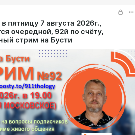
рируют на развращенный запад? В чём причина такого
ения патриархальных мусульман?
 в пятницу 7 августа 2026г.,
ся очередной, 92й по счёту,
ный стрим на Бусти