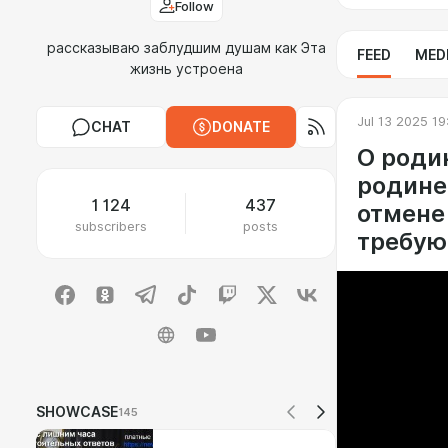
Follow
рассказываю заблудшим душам как Эта
FEED
MED
жизнь устроена
Jul 13 2025 19
CHAT
DONATE
О роди
родине,
1 124
437
отмене
subscribers
posts
требую
SHOWCASE
145