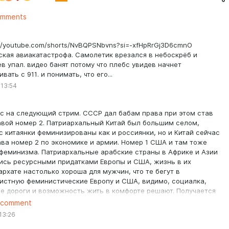
aa
omments
://youtube.com/shorts/NvBQPSNbvns?si=-xfHpRrGj3D6cmnO
ская авиакатастрофа. Самолетик врезался в небоскрёб и
ев упал. видео банят потому что плебс увидев начнет
вать с 911. и понимать, что его...
 13:54
с на следующий стрим. СССР дал бабам права при этом став
вой номер 2. Патриархальный Китай был большим селом,
с китаянки феминизированы как и россиянки, но и Китай сейчас
ва номер 2 по экономике и армии. Номер 1 США и там тоже
 феминизма. Патриархальные арабские страны в Африке и Азии
ись ресурсными придатками Европы и США, жизнь в их
архате настолько хороша для мужчин, что те бегут в
истную феминистические Европу и США, видимо, социалка,
е дороги и возможность жить в комфорте решают. Получается
нь свободы баб не влияют на экономическое развитие страны?
 comment
ается, вожделенный многими патриархат не так сладок для
 13:26
 мужчин как кажется раз даже арабы уже многие годы подряд