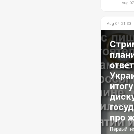
време
Aug 07
5. Ес
могло
под б
ничег
Aug 04 21:33
Стри
план
ответ
Украи
итог
диск
госуд
про ж
Первый, н