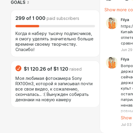
1ddbd22e6e
GOALS
2
Show more c
299
of
1 000
paid subscribers
Filya
https
Китай
Когда я наберу тысячу подписчиков,
отлет
я смогу уделять значительно больше
сравни
времени своему творчеству.
Спасибо!
Jun 29
Filya
Вопро
$1 120.26
of
$1 120
raised
держа
сейча
Моя любимая фотокамера Sony
держа
RX100m3, которой я записывал почти
культ
все свои видео, к сожалению,
остал
скончалась.. :( Вынужден собирать
патри
дензнаки на новую камеру
ненав
ровны
степе
Show
Получ
Jul 03
саммх