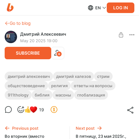
LOG IN
EN
Go to blog
Дмитрий Алексеевич
May 20 2025 19:00
SUBSCRIBE
Стрим №27 на Бусти с ответами на
дмитрий алексеевич
дмитрий халезов
стрим
вопросы в режиме живого общения. 20
обществоведение
религия
ответы на вопросы
Level required:
мая 2025г. Шел два с лишним часа.
базовая подписка на 200 рублей
911thology
библия
масоны
глобализация
ПЕРЕЗАЛИВ локальной записи!
27й стрим на Бусти с ответами на вопросы подписчиков в
UNLOCK POST
режиме живого общения. Шёл два с лишним часа.
19
Перезалив локальной записи.
Previous post
Next post
Во вторник (вместо
В пятницу, 23 мая 2025г.,