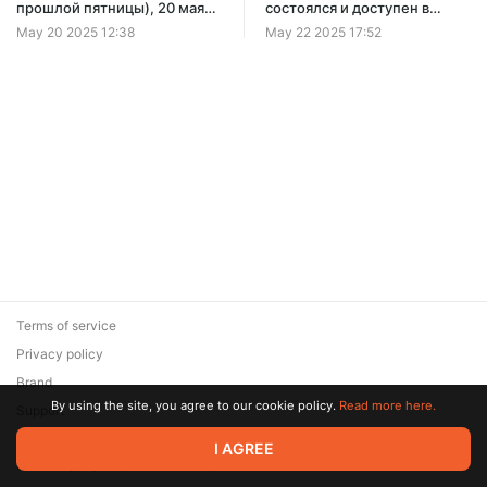
прошлой пятницы), 20 мая
состоялся и доступен в
2025г., состоялся и
записи очередной, 28й по
May 20 2025 12:38
May 22 2025 17:52
доступен в записи
счёту, пятничный стрим на
очередной, 27й по счёту,
Бусти
НЕпятничный стрим на
Бусти
Terms of service
Privacy policy
Brand
By using the site, you agree to our cookie policy.
Read more here.
Support
© 2026 Zaya Solutions Limited. All rights reserved. All trademarks
I AGREE
are the property of their respective owners.