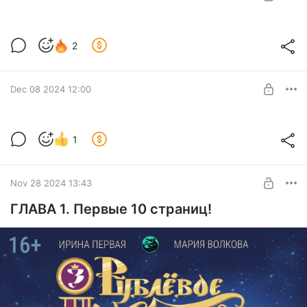
SUBSCRIBE
Новые страницы!
2
Продолжение следует...
Level required:
Базовый уровень
Dec 08 2024 12:00
SUBSCRIBE
Новые страницы 1 главы
1
Продолжение истории.
Level required:
Расширенная подписка
Nov 28 2024 13:43
SUBSCRIBE
ГЛАВА 1. Первые 10 страниц!