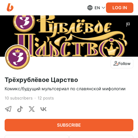
LOG IN
EN
Follow
Трёхрублёвое Царство
Комикс/будущий мультсериал по славянской мифологии
10
subscribers
12
posts
SUBSCRIBE