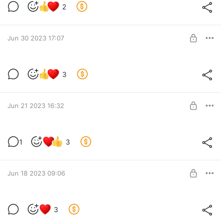
2
Мяу-мяу-мау
Level required:
Базовый уровень
Jun 30 2023 17:07
SUBSCRIBE
Кто тут у нас?
3
Какая-то злая женщина
Level required:
Базовый уровень
Jun 21 2023 16:32
SUBSCRIBE
Новый женский персонаж. Красивое
1
3
Ооо, грядёт какая-то красавица!
Level required:
Базовый уровень
Jun 18 2023 09:06
SUBSCRIBE
Новый персонаж из Нави!
3
Кто-то потусторонний появился в лесу… Смотрите релиз