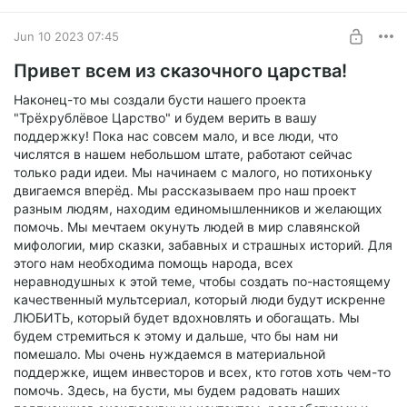
Level required:
персонажа и его описание одними из первых!
Базовый уровень
Jun 10 2023 07:45
SUBSCRIBE
Привет всем из сказочного царства!
Наконец-то мы создали бусти нашего проекта
"Трёхрублёвое Царство" и будем верить в вашу
поддержку! Пока нас совсем мало, и все люди, что
числятся в нашем небольшом штате, работают сейчас
только ради идеи. Мы начинаем с малого, но потихоньку
двигаемся вперёд. Мы рассказываем про наш проект
разным людям, находим единомышленников и желающих
помочь. Мы мечтаем окунуть людей в мир славянской
мифологии, мир сказки, забавных и страшных историй. Для
этого нам необходима помощь народа, всех
неравнодушных к этой теме, чтобы создать по-настоящему
качественный мультсериал, который люди будут искренне
ЛЮБИТЬ, который будет вдохновлять и обогащать. Мы
будем стремиться к этому и дальше, что бы нам ни
помешало. Мы очень нуждаемся в материальной
поддержке, ищем инвесторов и всех, кто готов хоть чем-то
помочь. Здесь, на бусти, мы будем радовать наших