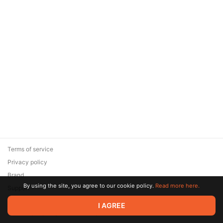
Terms of service
Privacy policy
Brand
By using the site, you agree to our cookie policy.
Read more here.
Support
© 2026 Zaya Solutions Limited. All rights reserved. All trademarks
I AGREE
are the property of their respective owners.