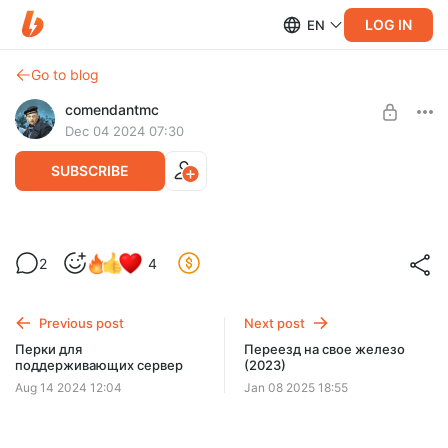
LOG IN
EN
Go to blog
comendantmc
Dec 04 2024 07:30
SUBSCRIBE
Апдейт
Level required:
2
4
Просто о том, что в данный момент делаю и что планирую
Блог разработки
сделать
SUBSCRIBE
Previous post
Next post
Перки для
Переезд на свое железо
поддерживающих сервер
(2023)
Aug 14 2024 12:04
Jan 08 2025 18:55