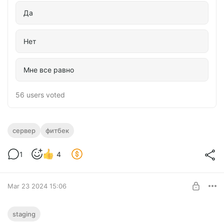
Да
Нет
Мне все равно
56 users
voted
сервер
фитбек
1
4
Mar 23 2024 15:06
Возможности модов на новых версиях
staging