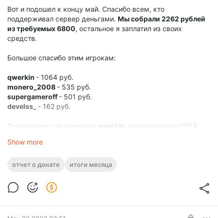
Вот и подошел к концу май. Спасибо всем, кто
поддерживал сервер деньгами.
Мы собрали 2262 рублей
из требуемых 6800
, остальное я заплатил из своих
средств.
Большое спасибо этим игрокам:
qwerkin
- 1064 руб.
monero_2008
- 535 руб.
supergameroff
- 501 руб.
develss_
- 162 руб.
Поздравляю топ донатера
qwerkin
, задонатившего 1064
рубля! Он получит книгу с благодарностью, подписанную
Show more
мной -
comendantmc
, а также доступ к моему закрытому
блогу, и чату в дискорде, если захочет.
отчет о донате
итоги месяца
Счетчик донатов сбрасывается, теперь
нужно собрать
6800 рублей на июнь
. Я хотел бы отметить, что поддержка
сервера - это очень важный вопрос. Его содержание
требует значительных затрат, таких как аренда
выделенного сервера и прокси-серверов. Мой сервер не