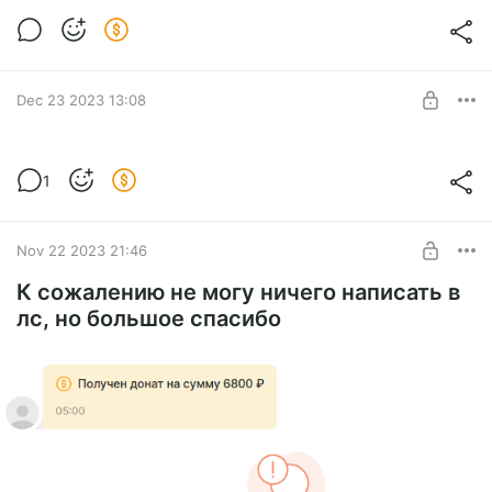
майнкрафта, записано на
Level required:
staging.2b2t.org.ru без админ
Без очереди
привилегий (Distant Horizons +
SUBSCRIBE
шейдеры)
Dec 23 2023 13:08
Как примерно проходит моделирование
1
поста с итогами месяца
Level required:
Без очереди
UNLOCK POST
Nov 22 2023 21:46
К сожалению не могу ничего написать в
лс, но большое спасибо