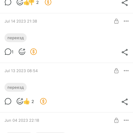
2
Jul 14 2023 21:38
История переезда (2/10)
переезд
Level required:
Вторая часть истории переезда с описанием финансовых
Блог разработки
аспектов
1
SUBSCRIBE
Jul 13 2023 08:54
История переезда (1/10)
переезд
История переезда в 10 частях. Это первая часть
Level required:
2
Блог разработки
SUBSCRIBE
Jun 04 2023 22:18