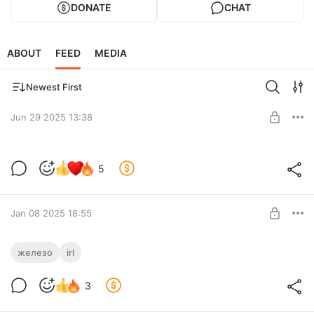
DONATE
CHAT
ABOUT
FEED
MEDIA
Newest First
Jun 29 2025 13:38
Скип капчи
5
Level required:
Без очереди
SUBSCRIBE
Jan 08 2025 18:55
Переезд на свое железо (2023)
железо
irl
Обзор железа, закупленного в 2023 году
Level required:
3
Блог разработки