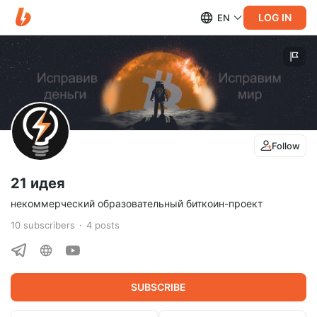
LOG IN
EN
Follow
21 идея
некоммерческий образовательный биткоин-проект
10
subscribers
4
posts
SUBSCRIBE