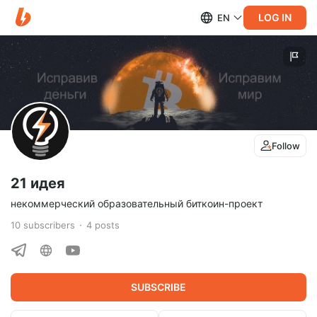
LOG IN
EN
Follow
21 идея
некоммерческий образовательный биткоин-проект
10
subscribers
4
posts
SUBSCRIBE