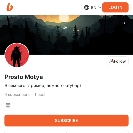
LOG IN
EN
Follow
Prosto Motya
Я немного стример, немного ютубер)
0
subscribers
1
post
SUBSCRIBE