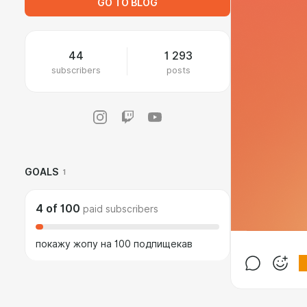
GO TO BLOG
44
1 293
subscribers
posts
GOALS
1
4
of
100
paid subscribers
покажу жопу на 100 подпищекав