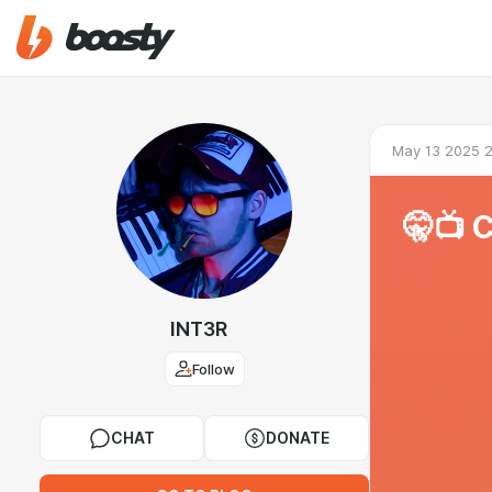
May 13 2025 
🤫📺 
INT3R
Follow
CHAT
DONATE