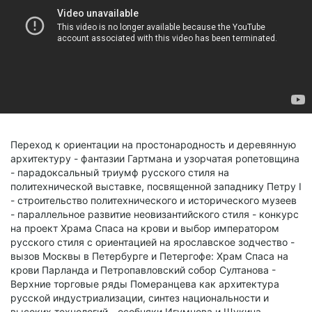
Переход к ориентации на простонародность и деревянную
архитектуру - фантазии Гартмана и узорчатая ропетовщина
- парадоксальный триумф русского стиля на
политехнической выставке, посвященной западнику Петру I
- строительство политехнического и исторического музеев
- параллельное развитие неовизантийского стиля - конкурс
на проект Храма Спаса на крови и выбор императором
русского стиля с ориентацией на ярославское зодчество -
вызов Москвы в Петербурге и Петергофе: Храм Спаса на
крови Парланда и Петропавловский собор Султанова -
Верхние торговые ряды Померанцева как архитектура
русской индустриализации, синтез национальности и
высоких технологий - особняки Игумнова и Щукина,