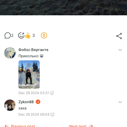
2
3
Фобос Верганте
Прикольно 😀
Dec 29 2024 03:21
Zykon88
хаха
Dec 29 2024 06:04
Previous post
Next post