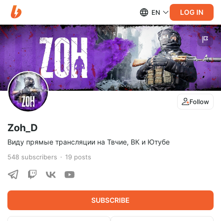
LOG IN
EN
Follow
Zoh_D
Виду прямые трансляции на Твчие, ВК и Ютубе
548
subscribers
19
posts
SUBSCRIBE