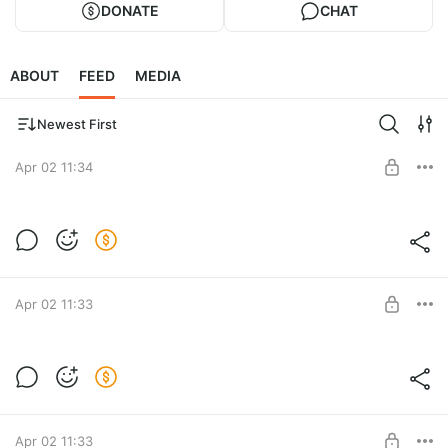
DONATE
CHAT
ABOUT
FEED
MEDIA
Newest First
Apr 02 11:34
Самая надоедливая Лиса на всей
Черноруси
Level required:
Курсы Берегового Мастерства
Apr 02 11:33
SUBSCRIBE
Качественный фотограф к вам на
мероприятия
Level required:
Курсы Берегового Мастерства
Apr 02 11:33