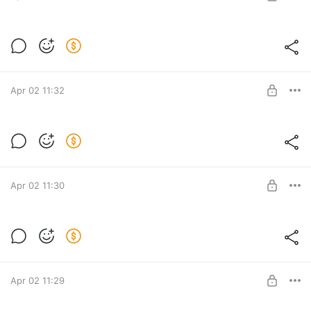
SUBSCRIBE
Хорошо иметь тимейта Серегу
Level required:
Курсы Берегового Мастерства
Apr 02 11:32
SUBSCRIBE
Как всегда Талисман (Кувалда) зарешал
Level required:
Курсы Берегового Мастерства
Apr 02 11:30
SUBSCRIBE
Минус три. Парни на чиле
Level required:
Курсы Берегового Мастерства
Apr 02 11:29
SUBSCRIBE