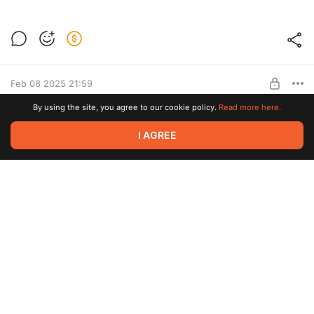
Шортс
Level required:
Курсы Берегового Мастерства
SUBSCRIBE
Feb 08 2025 21:59
By using the site, you agree to our cookie policy.
Read more here.
Обычный день в DAYZ
I AGREE
Level required:
Курсы Берегового Мастерства
SUBSCRIBE
Feb 06 2025 12:55
Фотографии. Оригинал и обработанная в
ИИ
Level required:
Курсы Берегового Мастерства
Feb 06 2025 12:45
SUBSCRIBE
Я тут тачку принял как то....