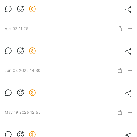
Очень умные зомби
Level required:
Курсы Берегового Мастерства
Apr 02 11:29
SUBSCRIBE
Все нормально на Штабе
Level required:
Курсы Берегового Мастерства
Jun 03 2025 14:30
UNLOCK POST
Жизнь одних актеров
Level required:
Курсы Берегового Мастерства
SUBSCRIBE
May 19 2025 12:55
Враг Дисантник